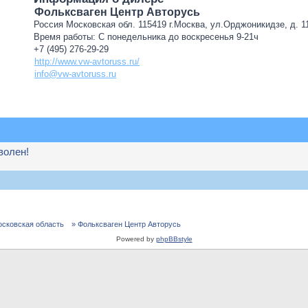
Фольксваген Центр Авторусь
Россия Московская обл. 115419 г.Москва, ул.Орджоникидзе, д. 11
Время работы: С понедельника до воскресенья 9-21ч
+7 (495) 276-29-29
http://www.vw-avtoruss.ru/
info@vw-avtoruss.ru
волен!
осковская область
» Фольксваген Центр Авторусь
Powered by
phpBBstyle