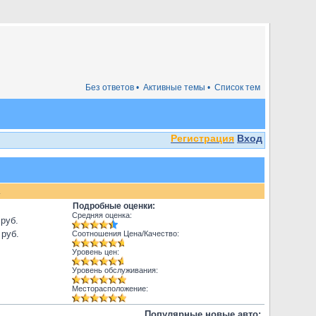
Без ответов •
Активные темы •
Список тем
Регистрация
Вход
.
Подробные оценки:
Средняя оценка:
 руб.
 руб.
Соотношения Цена/Качество:
Уровень цен:
Уровень обслуживания:
Месторасположение:
Популярные новые авто: