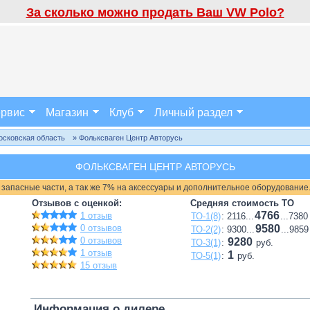
За сколько можно продать Ваш VW Polo?
рвис
Магазин
Клуб
Личный раздел
осковская область
» Фольксваген Центр Авторусь
ФОЛЬКСВАГЕН ЦЕНТР АВТОРУСЬ
 запасные части, а так же 7% на аксессуары и дополнительное оборудование
Отзывов с оценкой:
Средняя стоимость ТО
4766
1 отзыв
ТО-1(8)
: 2116...
...7380
0 отзывов
9580
ТО-2(2)
: 9300...
...9859
0 отзывов
9280
ТО-3(1)
:
руб.
1 отзыв
1
ТО-5(1)
:
руб.
15 отзыв
Информация о дилере