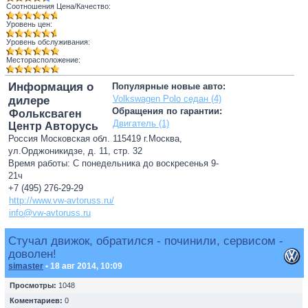
Соотношения Цена/Качество:
Уровень цен:
Уровень обслуживания:
Месторасположение:
Информация о
Популярные новые авто:
Volkswagen Polo седан (4)
дилере
Обращения по гарантии:
Фольксваген
Двигатель (1)
Центр Авторусь
Россия Московская обл. 115419 г.Москва,
ул.Орджоникидзе, д. 11, стр. 32
Время работы: С понедельника до воскресенья 9-
21ч
+7 (495) 276-29-29
http://www.vw-avtoruss.ru/
info@vw-avtoruss.ru
Стучал движок, обратился - починили, сервисом -
доволен!
simaster
• 18 авг 2014, 10:09
Просмотры:
1048
Коментариев:
0