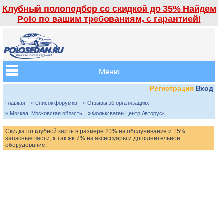
Клубный полоподбор со скидкой до 35% Найдем
Polo по вашим требованиям, с гарантией!
Меню
Регистрация
Вход
Главная
» Список форумов
» Отзывы об организациях
» Москва, Московская область
» Фольксваген Центр Авторусь
Скидка по клубной карте в размере 20% на обслуживание и 15%
запасные части, а так же 7% на аксессуары и дополнительное
оборудование.