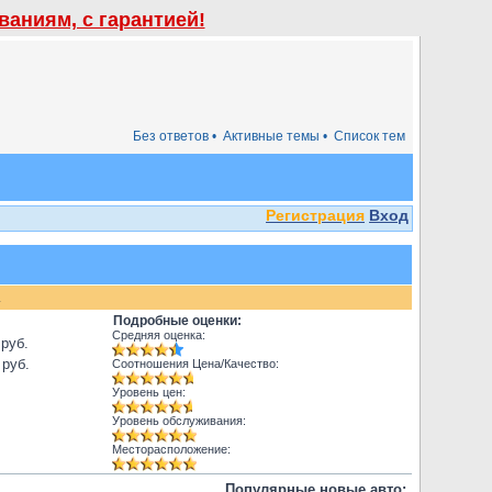
аниям, с гарантией!
Без ответов •
Активные темы •
Список тем
Регистрация
Вход
.
Подробные оценки:
Средняя оценка:
 руб.
 руб.
Соотношения Цена/Качество:
Уровень цен:
Уровень обслуживания:
Месторасположение:
Популярные новые авто: