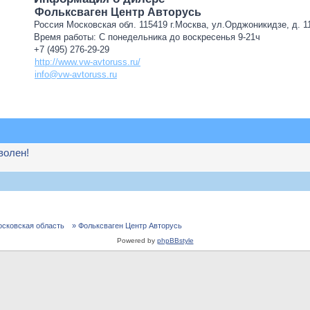
Фольксваген Центр Авторусь
Россия Московская обл. 115419 г.Москва, ул.Орджоникидзе, д. 11
Время работы: С понедельника до воскресенья 9-21ч
+7 (495) 276-29-29
http://www.vw-avtoruss.ru/
info@vw-avtoruss.ru
волен!
осковская область
» Фольксваген Центр Авторусь
Powered by
phpBBstyle