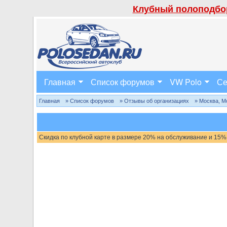
Клубный полоподбор
Главная
Список форумов
VW Polo
Се
Главная
» Список форумов
» Отзывы об организациях
» Москва, М
Скидка по клубной карте в размере 20% на обслуживание и 15%