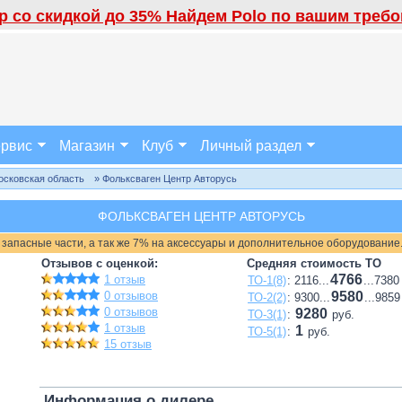
 со скидкой до 35% Найдем Polo по вашим требов
рвис
Магазин
Клуб
Личный раздел
осковская область
» Фольксваген Центр Авторусь
ФОЛЬКСВАГЕН ЦЕНТР АВТОРУСЬ
 запасные части, а так же 7% на аксессуары и дополнительное оборудование
Отзывов с оценкой:
Средняя стоимость ТО
4766
1 отзыв
ТО-1(8)
: 2116...
...7380
0 отзывов
9580
ТО-2(2)
: 9300...
...9859
0 отзывов
9280
ТО-3(1)
:
руб.
1 отзыв
1
ТО-5(1)
:
руб.
15 отзыв
Информация о дилере