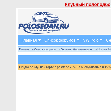
Клубный полоподбор
Главная
Список форумов
VW Polo
Се
Главная
» Список форумов
» Отзывы об организациях
» Москва, М
Скидка по клубной карте в размере 20% на обслуживание и 15%