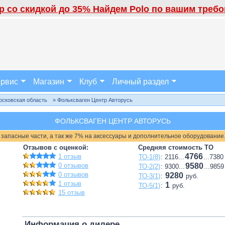
 со скидкой до 35% Найдем Polo по вашим требов
рвис
Магазин
Клуб
Личный раздел
осковская область
» Фольксваген Центр Авторусь
ФОЛЬКСВАГЕН ЦЕНТР АВТОРУСЬ
 запасные части, а так же 7% на аксессуары и дополнительное оборудование
Отзывов с оценкой:
Средняя стоимость ТО
4766
1 отзыв
ТО-1(8)
: 2116...
...7380
0 отзывов
9580
ТО-2(2)
: 9300...
...9859
0 отзывов
9280
ТО-3(1)
:
руб.
1 отзыв
1
ТО-5(1)
:
руб.
15 отзыв
Информация о дилере