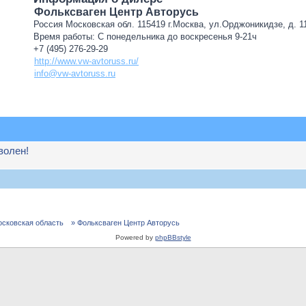
Фольксваген Центр Авторусь
Россия Московская обл. 115419 г.Москва, ул.Орджоникидзе, д. 11
Время работы: С понедельника до воскресенья 9-21ч
+7 (495) 276-29-29
http://www.vw-avtoruss.ru/
info@vw-avtoruss.ru
волен!
осковская область
» Фольксваген Центр Авторусь
Powered by
phpBBstyle