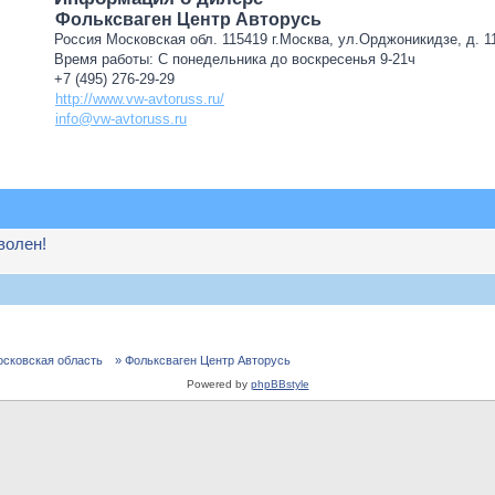
Фольксваген Центр Авторусь
Россия Московская обл. 115419 г.Москва, ул.Орджоникидзе, д. 11
Время работы: С понедельника до воскресенья 9-21ч
+7 (495) 276-29-29
http://www.vw-avtoruss.ru/
info@vw-avtoruss.ru
волен!
осковская область
» Фольксваген Центр Авторусь
Powered by
phpBBstyle