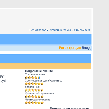
Без ответов •
Активные темы •
Список тем
Регистрация
Вход
.
Подробные оценки:
Средняя оценка:
 руб.
 руб.
Соотношения Цена/Качество:
Уровень цен:
Уровень обслуживания:
Месторасположение:
Популярные новые авто: