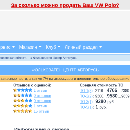
За сколько можно продать Ваш VW Polo?
рвис
Магазин
Клуб
Личный раздел
осковская область
» Фольксваген Центр Авторусь
ФОЛЬКСВАГЕН ЦЕНТР АВТОРУСЬ
 запасные части, а так же 7% на аксессуары и дополнительное оборудование
Отзывов с оценкой:
Средняя стоимость ТО
4766
1 отзыв
ТО-1(8)
: 2116...
...7380
0 отзывов
9580
ТО-2(2)
: 9300...
...9859
0 отзывов
9280
ТО-3(1)
:
руб.
1 отзыв
1
ТО-5(1)
:
руб.
15 отзыв
Информация о дилере