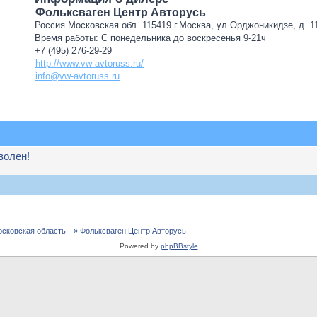
Фольксваген Центр Авторусь
Россия Московская обл. 115419 г.Москва, ул.Орджоникидзе, д. 11
Время работы: С понедельника до воскресенья 9-21ч
+7 (495) 276-29-29
http://www.vw-avtoruss.ru/
info@vw-avtoruss.ru
волен!
осковская область
» Фольксваген Центр Авторусь
Powered by
phpBBstyle