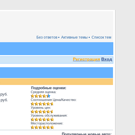
Без ответов •
Активные темы •
Список тем
Регистрация
Вход
.
Подробные оценки:
Средняя оценка:
 руб.
 руб.
Соотношения Цена/Качество:
Уровень цен:
Уровень обслуживания:
Месторасположение:
Популярные новые авто: