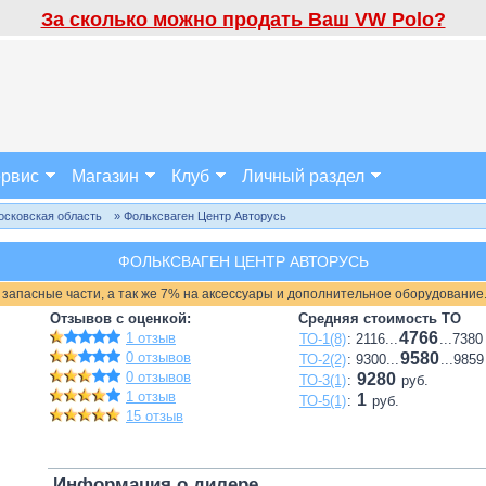
За сколько можно продать Ваш VW Polo?
рвис
Магазин
Клуб
Личный раздел
осковская область
» Фольксваген Центр Авторусь
ФОЛЬКСВАГЕН ЦЕНТР АВТОРУСЬ
 запасные части, а так же 7% на аксессуары и дополнительное оборудование
Отзывов с оценкой:
Средняя стоимость ТО
4766
1 отзыв
ТО-1(8)
: 2116...
...7380
0 отзывов
9580
ТО-2(2)
: 9300...
...9859
0 отзывов
9280
ТО-3(1)
:
руб.
1 отзыв
1
ТО-5(1)
:
руб.
15 отзыв
Информация о дилере