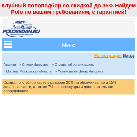
Клубный полоподбор со скидкой до 35% Найдем
Polo по вашим требованиям, с гарантией!
Меню
Регистрация
Вход
Главная
» Список форумов
» Отзывы об организациях
» Москва, Московская область
» Фольксваген Центр Авторусь
Скидка по клубной карте в размере 20% на обслуживание и 15%
запасные части, а так же 7% на аксессуары и дополнительное
оборудование.