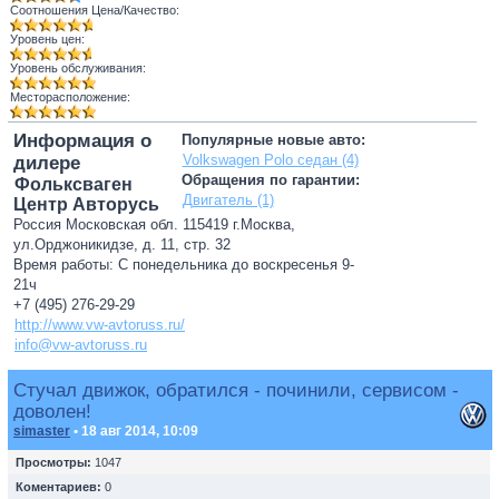
Соотношения Цена/Качество:
Уровень цен:
Уровень обслуживания:
Месторасположение:
Информация о
Популярные новые авто:
Volkswagen Polo седан (4)
дилере
Обращения по гарантии:
Фольксваген
Двигатель (1)
Центр Авторусь
Россия Московская обл. 115419 г.Москва,
ул.Орджоникидзе, д. 11, стр. 32
Время работы: С понедельника до воскресенья 9-
21ч
+7 (495) 276-29-29
http://www.vw-avtoruss.ru/
info@vw-avtoruss.ru
Стучал движок, обратился - починили, сервисом -
доволен!
simaster
• 18 авг 2014, 10:09
Просмотры:
1047
Коментариев:
0