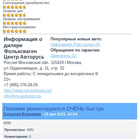
Соотношения Цена/Качество:
Уровень цен:
Уровень обслуживания:
Месторасположение:
Информация о
Популярные новые авто:
Volkswagen Polo седан (4)
дилере
Обращения по гарантии:
Фольксваген
Двигатель (1)
Центр Авторусь
Россия Московская обл. 115419 г.Москва,
ул.Орджоникидзе, д. 11, стр. 32
Время работы: С понедельника до воскресенья 9-
21ч
+7 (495) 276-29-29
http://www.vw-avtoruss.ru/
info@vw-avtoruss.ru
Поломки ремонтируются ОЧЕНЬ быстро
Булычев Владимир
• 15 дек 2015, 16:54
9280
Просмотры:
1681
Коментариев:
0