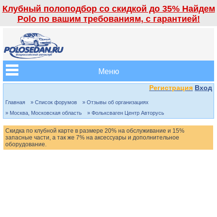
Клубный полоподбор со скидкой до 35% Найдем
Polo по вашим требованиям, с гарантией!
Меню
Регистрация
Вход
Главная
» Список форумов
» Отзывы об организациях
» Москва, Московская область
» Фольксваген Центр Авторусь
Скидка по клубной карте в размере 20% на обслуживание и 15%
запасные части, а так же 7% на аксессуары и дополнительное
оборудование.