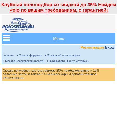
Клубный полоподбор со скидкой до 35% Найдем
Polo по вашим требованиям, с гарантией!
Меню
Регистрация
Вход
Главная
» Список форумов
» Отзывы об организациях
» Москва, Московская область
» Фольксваген Центр Авторусь
Скидка по клубной карте в размере 20% на обслуживание и 15%
запасные части, а так же 7% на аксессуары и дополнительное
оборудование.