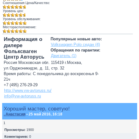
Соотношения Цена/Качество:
Уровень цен:
Уровень обслуживания:
Месторасположение:
Информация о
Популярные новые авто:
Volkswagen Polo седан (4)
дилере
Обращения по гарантии:
Фольксваген
Двигатель (1)
Центр Авторусь
Россия Московская обл. 115419 г.Москва,
ул.Орджоникидзе, д. 11, стр. 32
Время работы: С понедельника до воскресенья 9-
21ч
+7 (495) 276-29-29
http://www.vw-avtoruss.ru/
info@vw-avtoruss.ru
Хороший мастер, советую!
. Анастасия
• 25 май 2016, 16:18
1
Просмотры:
1900
Коментариев:
0