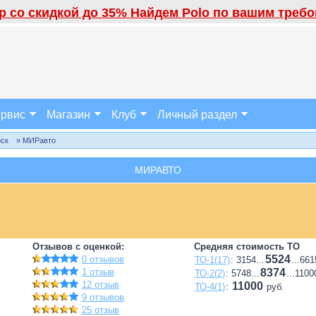
 со скидкой до 35% Найдем Polo по вашим требов
рвис
Магазин
Клуб
Личный раздел
рск
» МИРавто
МИРАВТО
Отзывов с оценкой:
Средняя стоимость ТО
5524
0 отзывов
ТО-1(17)
: 3154...
...661
1 отзыв
8374
ТО-2(2)
: 5748...
...1100
12 отзыв
11000
ТО-4(1)
:
руб.
9 отзывов
25 отзыв