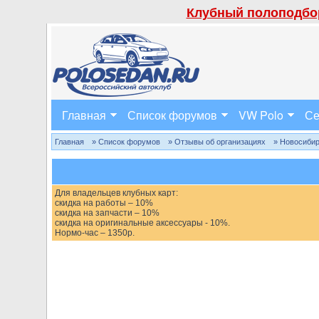
Клубный полоподбор
Главная
Список форумов
VW Polo
Се
Главная
» Список форумов
» Отзывы об организациях
» Новосиби
Для владельцев клубных карт:
скидка на работы – 10%
скидка на запчасти – 10%
скидка на оригинальные аксессуары - 10%.
Нормо-час – 1350р.