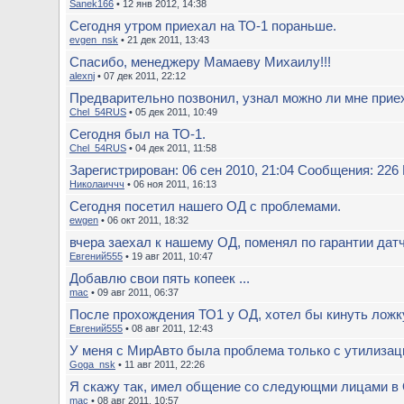
Sanek166
• 12 янв 2012, 14:38
Сегодня утром приехал на ТО-1 пораньше.
evgen_nsk
• 21 дек 2011, 13:43
Спасибо, менеджеру Мамаеву Михаилу!!!
alexnj
• 07 дек 2011, 22:12
Предварительно позвонил, узнал можно ли мне приеха
Chel_54RUS
• 05 дек 2011, 10:49
Сегодня был на ТО-1.
Chel_54RUS
• 04 дек 2011, 11:58
Зарегистрирован: 06 сен 2010, 21:04 Сообщения: 226 
Николаиччч
• 06 ноя 2011, 16:13
Сегодня посетил нашего ОД с проблемами.
ewgen
• 06 окт 2011, 18:32
вчера заехал к нашему ОД, поменял по гарантии дат
Евгений555
• 19 авг 2011, 10:47
Добавлю свои пять копеек ...
mac
• 09 авг 2011, 06:37
После прохождения ТО1 у ОД, хотел бы кинуть ложку 
Евгений555
• 08 авг 2011, 12:43
У меня с МирАвто была проблема только с утилизаци
Goga_nsk
• 11 авг 2011, 22:26
Я скажу так, имел общение со следующми лицами в
mac
• 08 авг 2011, 10:57