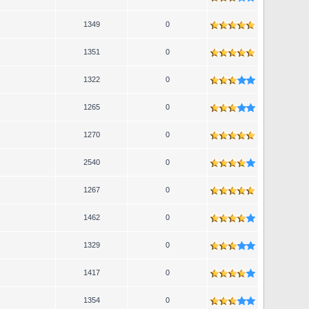
1349
0
1351
0
1322
0
1265
0
1270
0
2540
0
1267
0
1462
0
1329
0
1417
0
1354
0