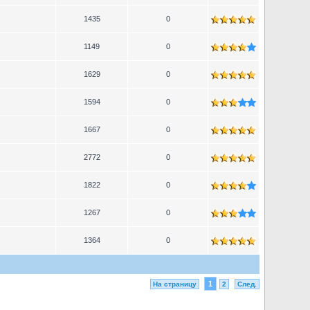
1435
0
1149
0
1629
0
1594
0
1667
0
2772
0
1822
0
1267
0
1364
0
1
На страницу
2
След.