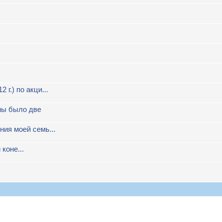
г.) по акци...
ны было две
ния моей семь...
коне...