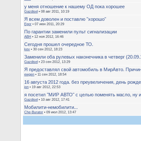
у меня отношение к нашему ОД пока хорошее
Gazdisel
• 08 авг 2011, 10:19
Я всем доволен и поставлю "хорошо"
Egor
• 07 июн 2011, 20:29
По гарантии заменили пульт сигнализации
ABH
• 12 ноя 2012, 16:46
Сегодня прошел очередное ТО.
kev
• 30 сен 2012, 18:23
Заменили оба рулевых наконечника в четверг (20.09.12 
Gazdisel
• 23 сен 2012, 13:29
Я предоставлял свой автомобиль в МирАвто. Причи
ewgen
• 11 сен 2012, 18:54
16 августа 2012 года. без преувеличения, день рожде
jon
• 19 авг 2012, 22:53
я посетил "МИР АВТО" с целью поменять масло, ну и 
Gazdisel
• 10 авг 2012, 17:41
Мобилити-немобилити...
Che-Burator
• 09 июл 2012, 13:47