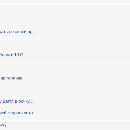
ть со своей пр...
Карма: 18 О...
чик топлива
дегтя в бочку ...
ей старого авто
 ОД