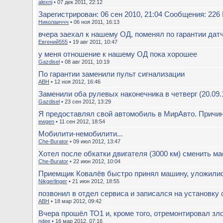
alexnj
• 07 дек 2011, 22:12
Зарегистрирован: 06 сен 2010, 21:04 Сообщения: 226 
Николаиччч
• 06 ноя 2011, 16:13
вчера заехал к нашему ОД, поменял по гарантии дат
Евгений555
• 19 авг 2011, 10:47
у меня отношение к нашему ОД пока хорошее
Gazdisel
• 08 авг 2011, 10:19
По гарантии заменили пульт сигнализации
ABH
• 12 ноя 2012, 16:46
Заменили оба рулевых наконечника в четверг (20.09.12 
Gazdisel
• 23 сен 2012, 13:29
Я предоставлял свой автомобиль в МирАвто. Причи
ewgen
• 11 сен 2012, 18:54
Мобилити-немобилити...
Che-Burator
• 09 июл 2012, 13:47
Хотел после обкатки двигателя (3000 км) сменить ма
Che-Burator
• 22 июн 2012, 10:04
Приемщик Ковалёв быстро принял машину, уложились
Nikgerlinger
• 21 июн 2012, 18:55
позвонил в отдел сервиса и записался на установку
ABH
• 18 мар 2012, 09:42
Вчера прошёл ТО1 и, кроме того, отремонтировал зл
ndee
• 16 мар 2012, 07:16