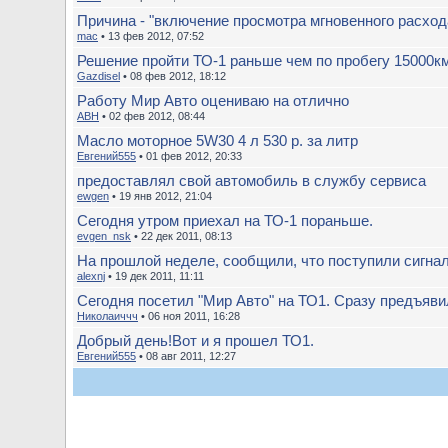
Причина - "включение просмотра мгновенного расхода
mac
• 13 фев 2012, 07:52
Решение пройти ТО-1 раньше чем по пробегу 15000км
Gazdisel
• 08 фев 2012, 18:12
Работу Мир Авто оцениваю на отлично
ABH
• 02 фев 2012, 08:44
Масло моторное 5W30 4 л 530 р. за литр
Евгений555
• 01 фев 2012, 20:33
предоставлял свой автомобиль в службу сервиса
ewgen
• 19 янв 2012, 21:04
Сегодня утром приехал на ТО-1 пораньше.
evgen_nsk
• 22 дек 2011, 08:13
На прошлой неделе, сообщили, что поступили сигнали
alexnj
• 19 дек 2011, 11:11
Сегодня посетил "Мир Авто" на ТО1. Сразу предъявил
Николаиччч
• 06 ноя 2011, 16:28
Добрый день!Вот и я прошел ТО1.
Евгений555
• 08 авг 2011, 12:27