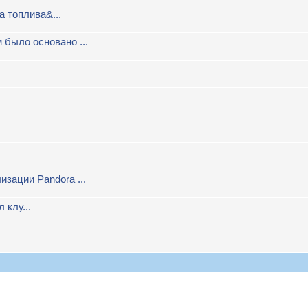
 топлива&...
 было основано ...
зации Pandora ...
 клу...