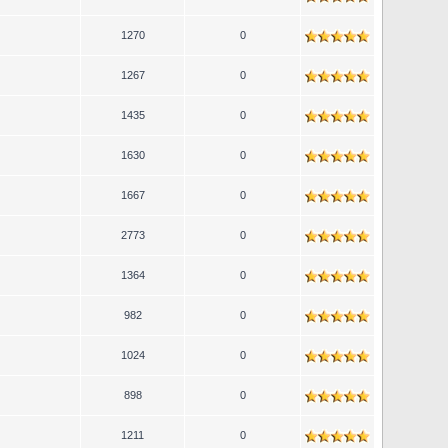
1270
0
1267
0
1435
0
1630
0
1667
0
2773
0
1364
0
982
0
1024
0
898
0
1211
0