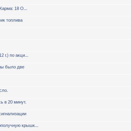
Карма: 18 О...
чик топлива
г.) по акци...
ны было две
сло.
 в 20 минут.
 сигнализации
ополучную крышк...