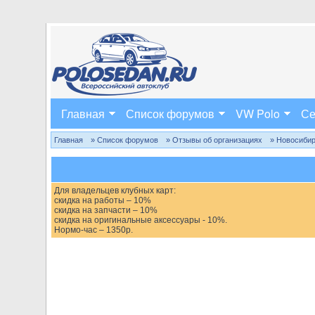
Главная
Список форумов
VW Polo
Се
Главная
» Список форумов
» Отзывы об организациях
» Новосиби
Для владельцев клубных карт:
скидка на работы – 10%
скидка на запчасти – 10%
скидка на оригинальные аксессуары - 10%.
Нормо-час – 1350р.