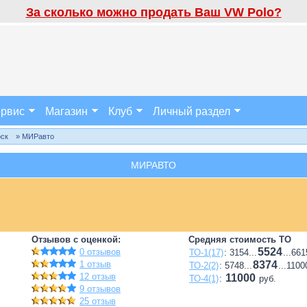
За сколько можно продать Ваш VW Polo?
рвис
Магазин
Клуб
Личный раздел
рск
» МИРавто
МИРАВТО
Отзывов с оценкой:
Средняя стоимость ТО
5524
0 отзывов
ТО-1(17)
: 3154...
...661
1 отзыв
8374
ТО-2(2)
: 5748...
...1100
12 отзыв
11000
ТО-4(1)
:
руб.
9 отзывов
25 отзыв