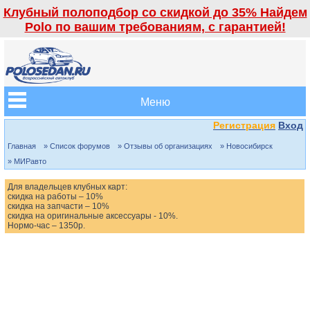
Клубный полоподбор со скидкой до 35% Найдем
Polo по вашим требованиям, с гарантией!
Меню
Регистрация
Вход
Главная
» Список форумов
» Отзывы об организациях
» Новосибирск
» МИРавто
Для владельцев клубных карт:
скидка на работы – 10%
скидка на запчасти – 10%
скидка на оригинальные аксессуары - 10%.
Нормо-час – 1350р.