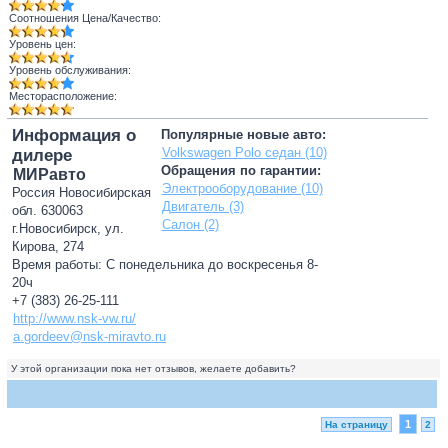
Соотношения Цена/Качество:
Уровень цен:
Уровень обслуживания:
Месторасположение:
Информация о
Популярные новые авто:
Volkswagen Polo седан (10)
дилере
Обращения по гарантии:
МИРавто
Электрооборудование (10)
Россия Новосибирская
Двигатель (3)
обл. 630063
Салон (2)
г.Новосибирск, ул.
Кирова, 274
Время работы: С понедельника до воскресенья 8-
20ч
+7 (383) 26-25-111
http://www.nsk-vw.ru/
a.gordeev@nsk-miravto.ru
У этой организации пока нет отзывов, желаете добавить?
1
На страницу
2