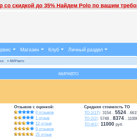
 со скидкой до 35% Найдем Polo по вашим требов
рвис
Магазин
Клуб
Личный раздел
рск
» МИРавто
МИРАВТО
Отзывов с оценкой:
Средняя стоимость ТО
5524
0 отзывов
ТО-1(17)
: 3154...
...661
1 отзыв
8374
ТО-2(2)
: 5748...
...1100
12 отзыв
11000
ТО-4(1)
:
руб.
9 отзывов
25 отзыв