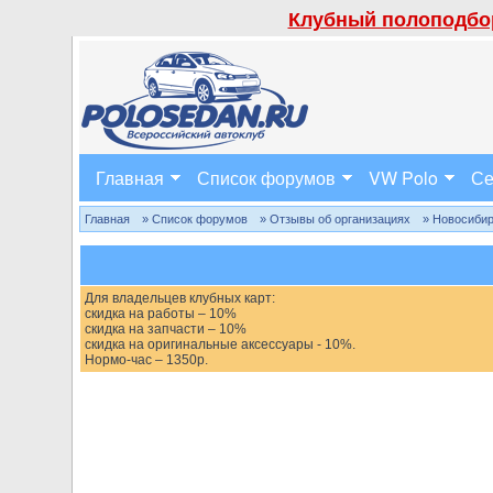
Клубный полоподбор
Главная
Список форумов
VW Polo
Се
Главная
» Список форумов
» Отзывы об организациях
» Новосиби
Для владельцев клубных карт:
скидка на работы – 10%
скидка на запчасти – 10%
скидка на оригинальные аксессуары - 10%.
Нормо-час – 1350р.