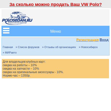
За сколько можно продать Ваш VW Polo?
Меню
Регистрация
Вход
Главная
» Список форумов
» Отзывы об организациях
» Новосибирск
» МИРавто
Для владельцев клубных карт:
скидка на работы – 10%
скидка на запчасти – 10%
скидка на оригинальные аксессуары - 10%.
Нормо-час – 1350р.