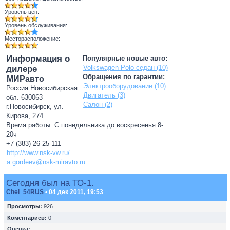
Уровень цен:
Уровень обслуживания:
Месторасположение:
Информация о
Популярные новые авто:
Volkswagen Polo седан (10)
дилере
Обращения по гарантии:
МИРавто
Электрооборудование (10)
Россия Новосибирская
Двигатель (3)
обл. 630063
Салон (2)
г.Новосибирск, ул.
Кирова, 274
Время работы: С понедельника до воскресенья 8-
20ч
+7 (383) 26-25-111
http://www.nsk-vw.ru/
a.gordeev@nsk-miravto.ru
Сегодня был на ТО-1.
Chel_54RUS
• 04 дек 2011, 19:53
Просмотры:
926
Коментариев:
0
Оценка: