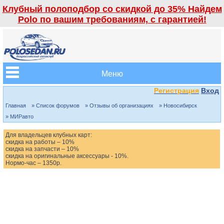
Клубный полоподбор со скидкой до 35% Найдем
Polo по вашим требованиям, с гарантией!
Меню
Регистрация
Вход
Главная
» Список форумов
» Отзывы об организациях
» Новосибирск
» МИРавто
Для владельцев клубных карт:
скидка на работы – 10%
скидка на запчасти – 10%
скидка на оригинальные аксессуары - 10%.
Нормо-час – 1350р.