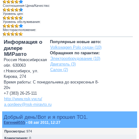
Соотношения Цена/Качество:
Уровень цен:
Уровень обслуживания:
Месторасположение:
Информация о
Популярные новые авто:
Volkswagen Polo седан (10)
дилере
Обращения по гарантии:
МИРавто
Электрооборудование (10)
Россия Новосибирская
Двигатель (3)
обл. 630063
Салон (2)
г.Новосибирск, ул.
Кирова, 274
Время работы: С понедельника до воскресенья 8-
20ч
+7 (383) 26-25-111
http://www.nsk-vw.ru/
a.gordeev@nsk-miravto.ru
Добрый день!Вот и я прошел ТО1.
Евгений555
• 08 авг 2011, 12:27
Просмотры:
974
Коментариев:
0