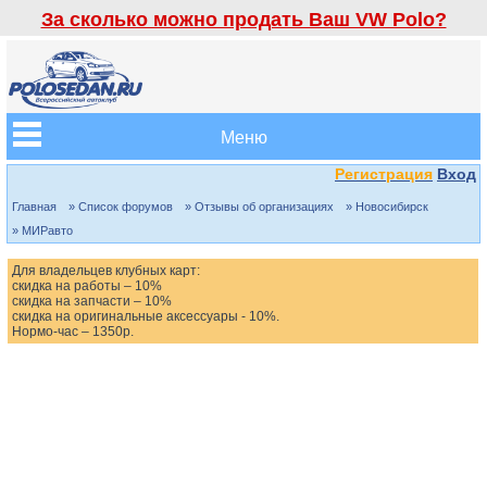
За сколько можно продать Ваш VW Polo?
Меню
Регистрация
Вход
Главная
» Список форумов
» Отзывы об организациях
» Новосибирск
» МИРавто
Для владельцев клубных карт:
скидка на работы – 10%
скидка на запчасти – 10%
скидка на оригинальные аксессуары - 10%.
Нормо-час – 1350р.