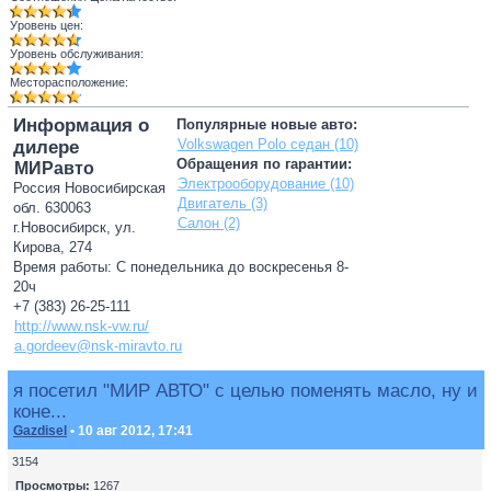
Уровень цен:
Уровень обслуживания:
Месторасположение:
Информация о
Популярные новые авто:
Volkswagen Polo седан (10)
дилере
Обращения по гарантии:
МИРавто
Электрооборудование (10)
Россия Новосибирская
Двигатель (3)
обл. 630063
Салон (2)
г.Новосибирск, ул.
Кирова, 274
Время работы: С понедельника до воскресенья 8-
20ч
+7 (383) 26-25-111
http://www.nsk-vw.ru/
a.gordeev@nsk-miravto.ru
я посетил "МИР АВТО" с целью поменять масло, ну и
коне...
Gazdisel
• 10 авг 2012, 17:41
3154
Просмотры:
1267