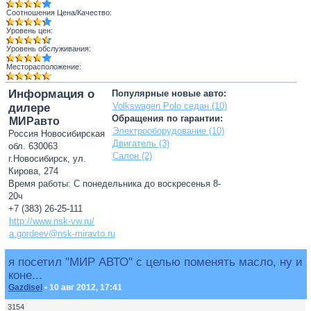
Соотношения Цена/Качество:
Уровень цен:
Уровень обслуживания:
Месторасположение:
Информация о
Популярные новые авто:
Volkswagen Polo седан (10)
дилере
Обращения по гарантии:
МИРавто
Электрооборудование (10)
Россия Новосибирская
Двигатель (3)
обл. 630063
Салон (2)
г.Новосибирск, ул.
Кирова, 274
Время работы: С понедельника до воскресенья 8-
20ч
+7 (383) 26-25-111
http://www.nsk-vw.ru/
a.gordeev@nsk-miravto.ru
я посетил "МИР АВТО" с целью поменять масло, ну и
коне...
Gazdisel
• 10 авг 2012, 17:41
3154