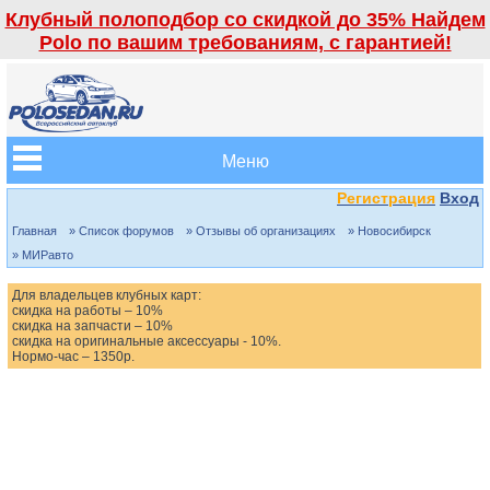
Клубный полоподбор со скидкой до 35% Найдем
Polo по вашим требованиям, с гарантией!
Меню
Регистрация
Вход
Главная
» Список форумов
» Отзывы об организациях
» Новосибирск
» МИРавто
Для владельцев клубных карт:
скидка на работы – 10%
скидка на запчасти – 10%
скидка на оригинальные аксессуары - 10%.
Нормо-час – 1350р.