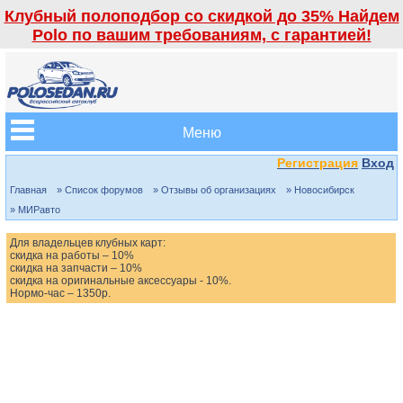
Клубный полоподбор со скидкой до 35% Найдем
Polo по вашим требованиям, с гарантией!
Меню
Регистрация
Вход
Главная
» Список форумов
» Отзывы об организациях
» Новосибирск
» МИРавто
Для владельцев клубных карт:
скидка на работы – 10%
скидка на запчасти – 10%
скидка на оригинальные аксессуары - 10%.
Нормо-час – 1350р.