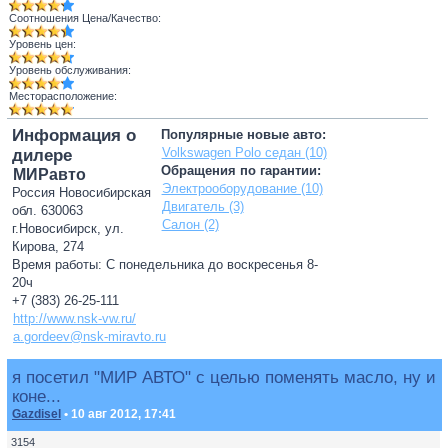
Соотношения Цена/Качество:
Уровень цен:
Уровень обслуживания:
Месторасположение:
Информация о
Популярные новые авто:
Volkswagen Polo седан (10)
дилере
Обращения по гарантии:
МИРавто
Электрооборудование (10)
Россия Новосибирская
Двигатель (3)
обл. 630063
Салон (2)
г.Новосибирск, ул.
Кирова, 274
Время работы: С понедельника до воскресенья 8-
20ч
+7 (383) 26-25-111
http://www.nsk-vw.ru/
a.gordeev@nsk-miravto.ru
я посетил "МИР АВТО" с целью поменять масло, ну и
коне...
Gazdisel
• 10 авг 2012, 17:41
3154