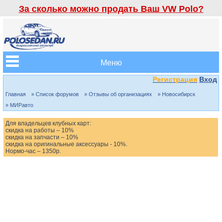
За сколько можно продать Ваш VW Polo?
Меню
Регистрация
Вход
Главная
» Список форумов
» Отзывы об организациях
» Новосибирск
» МИРавто
Для владельцев клубных карт:
скидка на работы – 10%
скидка на запчасти – 10%
скидка на оригинальные аксессуары - 10%.
Нормо-час – 1350р.