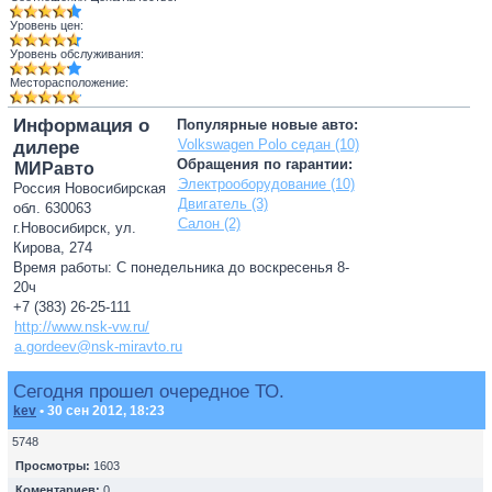
Уровень цен:
Уровень обслуживания:
Месторасположение:
Информация о
Популярные новые авто:
Volkswagen Polo седан (10)
дилере
Обращения по гарантии:
МИРавто
Электрооборудование (10)
Россия Новосибирская
Двигатель (3)
обл. 630063
Салон (2)
г.Новосибирск, ул.
Кирова, 274
Время работы: С понедельника до воскресенья 8-
20ч
+7 (383) 26-25-111
http://www.nsk-vw.ru/
a.gordeev@nsk-miravto.ru
Сегодня прошел очередное ТО.
kev
• 30 сен 2012, 18:23
5748
Просмотры:
1603
Коментариев:
0