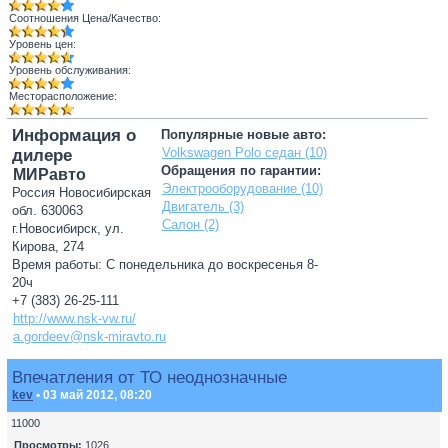
Соотношения Цена/Качество:
Уровень цен:
Уровень обслуживания:
Месторасположение:
Информация о
Популярные новые авто:
Volkswagen Polo седан (10)
дилере
Обращения по гарантии:
МИРавто
Электрооборудование (10)
Россия Новосибирская
Двигатель (3)
обл. 630063
Салон (2)
г.Новосибирск, ул.
Кирова, 274
Время работы: С понедельника до воскресенья 8-
20ч
+7 (383) 26-25-111
http://www.nsk-vw.ru/
a.gordeev@nsk-miravto.ru
Впечатления от ТО неоднозначные
kev
• 03 май 2012, 08:20
11000
Просмотры:
1026