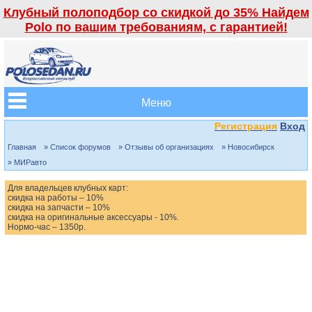
Клубный полоподбор со скидкой до 35% Найдем
Polo по вашим требованиям, с гарантией!
Меню
Регистрация
Вход
Главная
» Список форумов
» Отзывы об организациях
» Новосибирск
» МИРавто
Для владельцев клубных карт:
скидка на работы – 10%
скидка на запчасти – 10%
скидка на оригинальные аксессуары - 10%.
Нормо-час – 1350р.