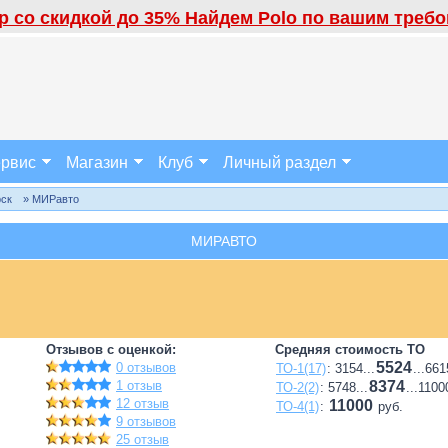
 со скидкой до 35% Найдем Polo по вашим требов
рвис
Магазин
Клуб
Личный раздел
рск
» МИРавто
МИРАВТО
Отзывов с оценкой:
Средняя стоимость ТО
5524
0 отзывов
ТО-1(17)
: 3154...
...661
1 отзыв
8374
ТО-2(2)
: 5748...
...1100
12 отзыв
11000
ТО-4(1)
:
руб.
9 отзывов
25 отзыв