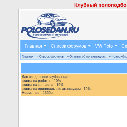
Клубный полоподбор
Главная
Список форумов
VW Polo
Се
Главная
» Список форумов
» Отзывы об организациях
» Новосиби
Для владельцев клубных карт:
скидка на работы – 10%
скидка на запчасти – 10%
скидка на оригинальные аксессуары - 10%.
Нормо-час – 1350р.