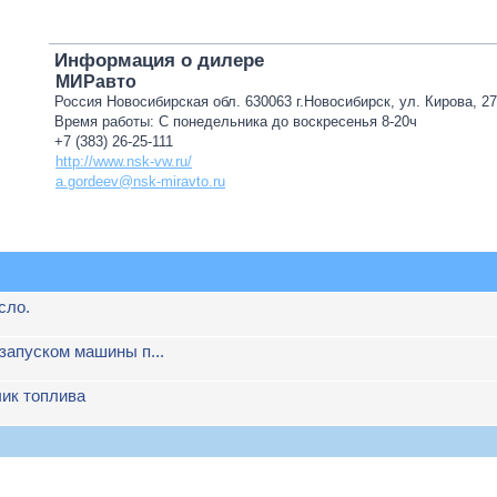
Информация о дилере
МИРавто
Россия Новосибирская обл. 630063 г.Новосибирск, ул. Кирова, 2
Время работы: С понедельника до воскресенья 8-20ч
+7 (383) 26-25-111
http://www.nsk-vw.ru/
a.gordeev@nsk-miravto.ru
сло.
запуском машины п...
чик топлива