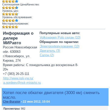
Соотношения Цена/Качество:
Уровень цен:
Уровень обслуживания:
Месторасположение:
Информация о
Популярные новые авто:
Volkswagen Polo седан (10)
дилере
Обращения по гарантии:
МИРавто
Электрооборудование (10)
Россия Новосибирская
Двигатель (3)
обл. 630063
Салон (2)
г.Новосибирск, ул.
Кирова, 274
Время работы: С понедельника до воскресенья 8-
20ч
+7 (383) 26-25-111
http://www.nsk-vw.ru/
a.gordeev@nsk-miravto.ru
Хотел после обкатки двигателя (3000 км) сменить
масло.
Che-Burator
• 22 июн 2012, 10:04
Просмотры:
982