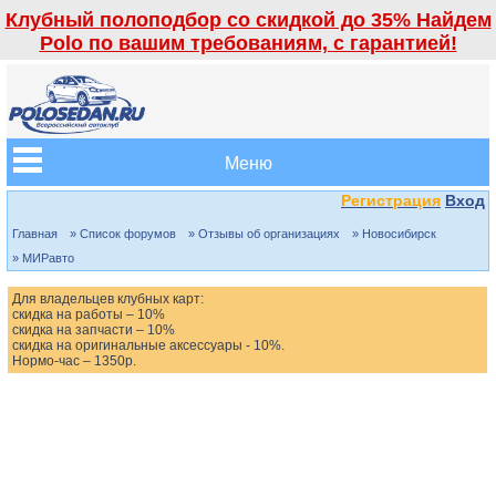
Клубный полоподбор со скидкой до 35% Найдем
Polo по вашим требованиям, с гарантией!
Меню
Регистрация
Вход
Главная
» Список форумов
» Отзывы об организациях
» Новосибирск
» МИРавто
Для владельцев клубных карт:
скидка на работы – 10%
скидка на запчасти – 10%
скидка на оригинальные аксессуары - 10%.
Нормо-час – 1350р.