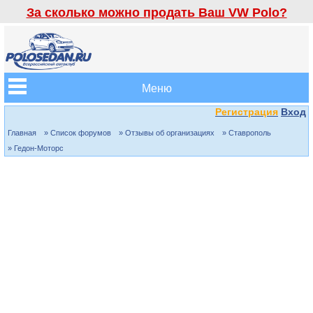
За сколько можно продать Ваш VW Polo?
Меню
Регистрация
Вход
Главная
» Список форумов
» Отзывы об организациях
» Ставрополь
» Гедон-Моторс