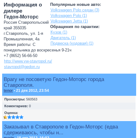
Информация о
Популярные новые авто:
Volkswagen Polo седан (3)
дилере
Volkswagen Polo (1)
Гедон-Моторс
Volkswagen Jetta (1)
Россия Ставропольский
Обращения по гарантии:
край 355035
Кузов (1)
г.Ставрополь, ул. 1-я
Двигатель (1)
Промышленная, 4а
Подвеска (ходовая) (1)
Время работы: С
понедельника до воскресенья 9-21ч
+7 (8652) 56-66-50
http://www.vw-stavropol.ru/
stavropol@gedon.ru
Врагу не посоветую Гедон-Моторс города
Ставрополя.
tenor
• 21 дек 2012, 23:54
Просмотры:
560563
Коментариев:
0
Оценка:
Заказывал в Ставрополе в Гедон-Моторс (едва
сдерживаюсь, чтобы н...