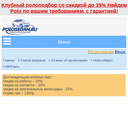
Клубный полоподбор со скидкой до 35% Найдем
Polo по вашим требованиям, с гарантией!
Меню
Регистрация
Вход
Главная
» Список форумов
» Отзывы об организациях
» Новосибирск
» МИРавто
Для владельцев клубных карт:
скидка на работы – 10%
скидка на запчасти – 10%
скидка на оригинальные аксессуары - 10%.
Нормо-час – 1350р.