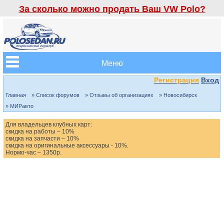
За сколько можно продать Ваш VW Polo?
Меню
Регистрация
Вход
Главная
» Список форумов
» Отзывы об организациях
» Новосибирск
» МИРавто
Для владельцев клубных карт:
скидка на работы – 10%
скидка на запчасти – 10%
скидка на оригинальные аксессуары - 10%.
Нормо-час – 1350р.