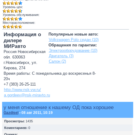
Уровень цен:
Уровень обслуживания:
Месторасположение:
Информация о
Популярные новые авто:
Volkswagen Polo седан (10)
дилере
Обращения по гарантии:
МИРавто
Электрооборудование (10)
Россия Новосибирская
Двигатель (3)
обл. 630063
Салон (2)
г.Новосибирск, ул.
Кирова, 274
Время работы: С понедельника до воскресенья 8-
20ч
+7 (383) 26-25-111
http://www.nsk-vw.ru/
a.gordeev@nsk-miravto.ru
у меня отношение к нашему ОД пока хорошее
Gazdisel
• 08 авг 2011, 10:19
Просмотры:
1435
Коментариев:
0
Оценка: