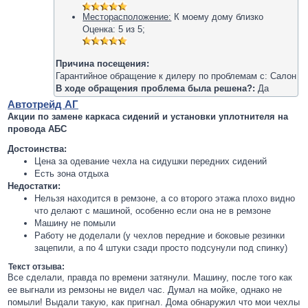
Месторасположение:
К моему дому близко
Оценка:
5
из
5
;
Причина посещения:
Гарантийное обращение к дилеру по проблемам с: Салон
В ходе обращения проблема была решена?:
Да
Автотрейд АГ
Акции по замене каркаса сидений и установки уплотнителя на
провода АБС
Достоинства:
Цена за одевание чехла на сидушки передних сидений
Есть зона отдыха
Недостатки:
Нельзя находится в ремзоне, а со второго этажа плохо видно
что делают с машиной, особенно если она не в ремзоне
Машину не помыли
Работу не доделали (у чехлов передние и боковые резинки
зацепили, а по 4 штуки сзади просто подсунули под спинку)
Текст отзыва:
Все сделали, правда по времени затянули. Машину, после того как
ее выгнали из ремзоны не видел час. Думал на мойке, однако не
помыли! Выдали такую, как пригнал. Дома обнаружил что мои чехлы