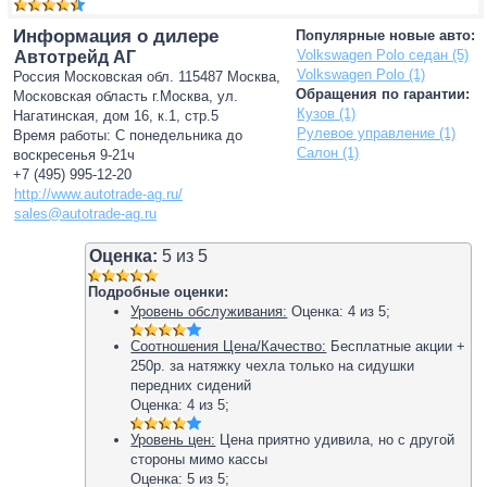
Информация о дилере
Популярные новые авто:
Volkswagen Polo седан (5)
Автотрейд АГ
Volkswagen Polo (1)
Россия Московская обл. 115487 Москва,
Обращения по гарантии:
Московская область г.Москва, ул.
Кузов (1)
Нагатинская, дом 16, к.1, стр.5
Рулевое управление (1)
Время работы: С понедельника до
Салон (1)
воскресенья 9-21ч
+7 (495) 995-12-20
http://www.autotrade-ag.ru/
sales@autotrade-ag.ru
Оценка:
5
из
5
Подробные оценки:
Уровень обслуживания:
Оценка:
4
из
5
;
Соотношения Цена/Качество:
Бесплатные акции +
250р. за натяжку чехла только на сидушки
передних сидений
Оценка:
4
из
5
;
Уровень цен:
Цена приятно удивила, но с другой
стороны мимо кассы
Оценка:
5
из
5
;