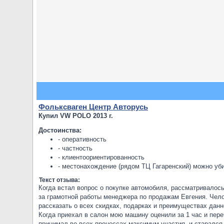
Фольксваген Центр Авторусь
Купил VW POLO 2013 г.
Достоинства:
- оперативность
- частность
- клиентоориентированность
- местонахождение (рядом ТЦ Гагаренский) можно уб
Текст отзыва:
Когда встал вопрос о покупке автомобиля, рассматривало
за грамотной работы менеджера по продажам Евгения. Чел
рассказать о всех скидках, подарках и преимуществах данн
Когда приехал в салон мою машину оценили за 1 час и пере
принимал во всех процессах максимум участия, и старался