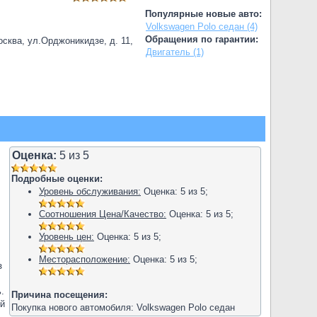
Популярные новые авто:
Volkswagen Polo седан (4)
Обращения по гарантии:
сква, ул.Орджоникидзе, д. 11,
Двигатель (1)
Оценка:
5
из
5
Подробные оценки:
Уровень обслуживания:
Оценка:
5
из
5
;
Соотношения Цена/Качество:
Оценка:
5
из
5
;
Уровень цен:
Оценка:
5
из
5
;
Месторасположение:
Оценка:
5
из
5
;
з
.
Причина посещения:
ий
Покупка нового автомобиля: Volkswagen Polo седан