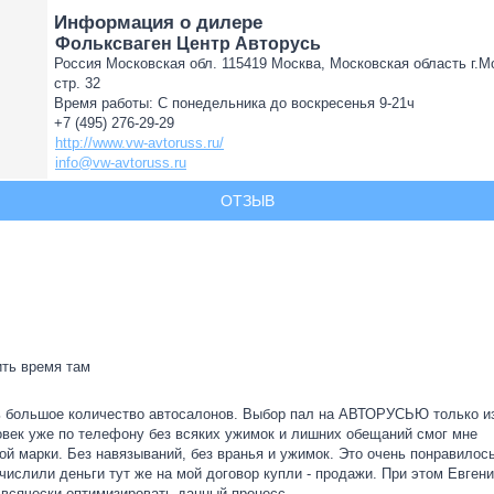
Информация о дилере
Фольксваген Центр Авторусь
Россия Московская обл. 115419 Москва, Московская область г.Мо
стр. 32
Время работы: С понедельника до воскресенья 9-21ч
+7 (495) 276-29-29
http://www.vw-avtoruss.ru/
info@vw-avtoruss.ru
ОТЗЫВ
ить время там
сь большое количество автосалонов. Выбор пал на АВТОРУСЬЮ только и
овек уже по телефону без всяких ужимок и лишних обещаний смог мне
ой марки. Без навязываний, без вранья и ужимок. Это очень понравилось
числили деньги тут же на мой договор купли - продажи. При этом Евген
 всячески оптимизировать данный процесс.