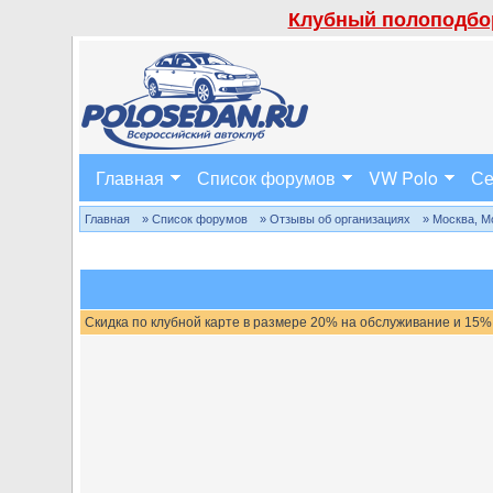
Клубный полоподбор
Главная
Список форумов
VW Polo
Се
Главная
» Список форумов
» Отзывы об организациях
» Москва, М
Скидка по клубной карте в размере 20% на обслуживание и 15%