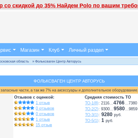
 со скидкой до 35% Найдем Polo по вашим требов
рвис
Магазин
Клуб
Личный раздел
осковская область
» Фольксваген Центр Авторусь
ФОЛЬКСВАГЕН ЦЕНТР АВТОРУСЬ
 запасные части, а так же 7% на аксессуары и дополнительное оборудование
Отзывов с оценкой:
Средняя стоимость ТО
4766
1 отзыв
ТО-1(8)
: 2116...
...7380
0 отзывов
9580
ТО-2(2)
: 9300...
...9859
0 отзывов
9280
ТО-3(1)
:
руб.
1 отзыв
1
ТО-5(1)
:
руб.
15 отзыв