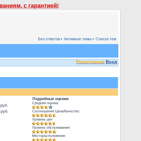
аниям, с гарантией!
Без ответов •
Активные темы •
Список тем
Регистрация
Вход
.
Подробные оценки:
Средняя оценка:
 руб.
 руб.
Соотношения Цена/Качество:
Уровень цен:
Уровень обслуживания:
Месторасположение: