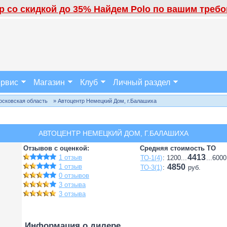
 со скидкой до 35% Найдем Polo по вашим требов
рвис
Магазин
Клуб
Личный раздел
осковская область
» Автоцентр Немецкий Дом, г.Балашиха
АВТОЦЕНТР НЕМЕЦКИЙ ДОМ, Г.БАЛАШИХА
Отзывов с оценкой:
Средняя стоимость ТО
4413
1 отзыв
ТО-1(4)
: 1200...
...6000
1 отзыв
4850
ТО-3(1)
:
руб.
0 отзывов
3 отзыва
3 отзыва
Информация о дилере