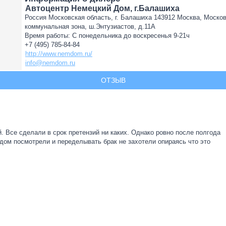
Автоцентр Немецкий Дом, г.Балашиха
Россия Московская область, г. Балашиха 143912 Москва, Москов
коммунальная зона, ш.Энтузиастов, д.11А
Время работы: С понедельника до воскресенья 9-21ч
+7 (495) 785-84-84
http://www.nemdom.ru/
info@nemdom.ru
ОТЗЫВ
 Все сделали в срок претензий ни каких. Однако ровно после полгода
дом посмотрели и переделывать брак не захотели опираясь что это