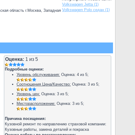
Volkswagen Jetta (1)
Volkswagen Polo седан (1)
ская область г.Москва, Западная
Оценка:
1
из
5
Подробные оценки:
Уровень обслуживания:
Оценка:
4
из
5
;
Соотношения Цена/Качество:
Оценка:
3
из
5
;
Уровень цен:
Оценка:
3
из
5
;
Месторасположение:
Оценка:
3
из
5
;
Причина посещения:
Кузовной ремонт по направлению страховой компании:
Кузовные работы, замена деталей и покраска
Оценка работы по восстановлению: