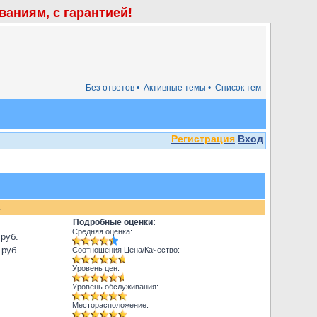
аниям, с гарантией!
Без ответов •
Активные темы •
Список тем
Регистрация
Вход
.
Подробные оценки:
Средняя оценка:
 руб.
 руб.
Соотношения Цена/Качество:
Уровень цен:
Уровень обслуживания:
Месторасположение: