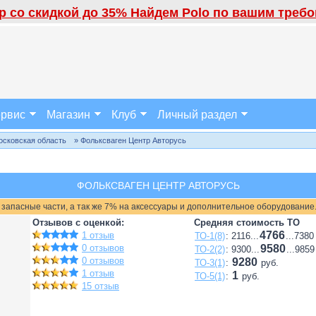
 со скидкой до 35% Найдем Polo по вашим требов
рвис
Магазин
Клуб
Личный раздел
осковская область
» Фольксваген Центр Авторусь
ФОЛЬКСВАГЕН ЦЕНТР АВТОРУСЬ
 запасные части, а так же 7% на аксессуары и дополнительное оборудование
Отзывов с оценкой:
Средняя стоимость ТО
4766
1 отзыв
ТО-1(8)
: 2116...
...7380
0 отзывов
9580
ТО-2(2)
: 9300...
...9859
0 отзывов
9280
ТО-3(1)
:
руб.
1 отзыв
1
ТО-5(1)
:
руб.
15 отзыв