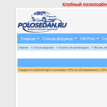
Клубный полоподбор
Главная
Список форумов
VW Polo
Се
Главная
» Список форумов
» Отзывы об организациях
» Москва, М
Скидка по клубной карте в размере 20% на обслуживание и 15%