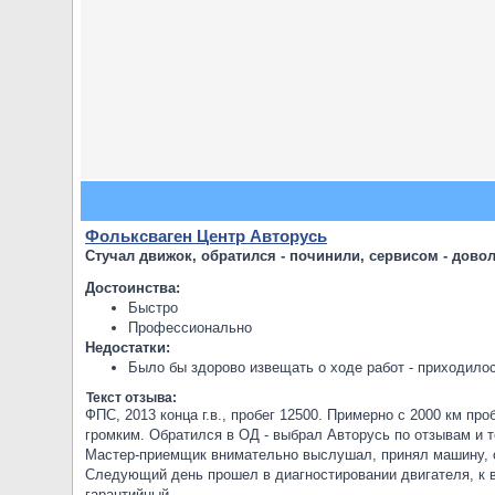
Фольксваген Центр Авторусь
Стучал движок, обратился - починили, сервисом - довол
Достоинства:
Быстро
Профессионально
Недостатки:
Было бы здорово извещать о ходе работ - приходило
Текст отзыва:
ФПС, 2013 конца г.в., пробег 12500. Примерно с 2000 км пр
громким. Обратился в ОД - выбрал Авторусь по отзывам и т
Мастер-приемщик внимательно выслушал, принял машину, 
Следующий день прошел в диагностировании двигателя, к в
гарантийный.