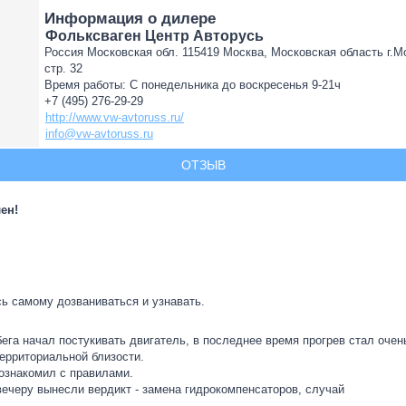
Информация о дилере
Фольксваген Центр Авторусь
Россия Московская обл. 115419 Москва, Московская область г.Мо
стр. 32
Время работы: С понедельника до воскресенья 9-21ч
+7 (495) 276-29-29
http://www.vw-avtoruss.ru/
info@vw-avtoruss.ru
ОТЗЫВ
ен!
сь самому дозваниваться и узнавать.
обега начал постукивать двигатель, в последнее время прогрев стал очен
ерриториальной близости.
ознакомил с правилами.
ечеру вынесли вердикт - замена гидрокомпенсаторов, случай