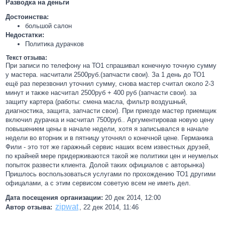
Разводка на деньги
Достоинства:
большой салон
Недостатки:
Политика дурачков
Текст отзыва:
При записи по телефону на ТО1 спрашивал конечную точную сумму
у мастера. насчитали 2500руб.(запчасти свои). За 1 день до ТО1
ещё раз перезвонил уточнил сумму, снова мастер считал около 2-3
минут и также насчитал 2500руб + 400 руб (запчасти свои). за
защиту картера (работы: смена масла, фильтр воздушный,
диагностика, защита, запчасти свои). При приезде мастер приемщик
включил дурачка и насчитал 7500руб.. Аргументировав новую цену
повышением цены в начале недели, хотя я записывался в начале
недели во вторник и в пятницу уточнял о конечной цене. Германика
Фили - это тот же гаражный сервис наших всем известных друзей,
по крайней мере придерживаются такой же политики цен и неумелых
попыток развести клиента. Долой таких официалов с авторынка)
Пришлось воспользоваться услугами по прохождению ТО1 другими
офицалами, а с этим сервисом советую всем не иметь дел.
Дата посещения организации:
20 дек 2014, 12:00
zipwat
Автор отзыва:
,
22 дек 2014, 11:46