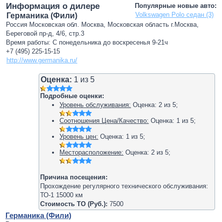
Информация о дилере
Популярные новые авто:
Volkswagen Polo седан (3)
Германика (Фили)
Россия Московская обл. Москва, Московская область г.Москва,
Береговой пр-д, 4/6, стр.3
Время работы: С понедельника до воскресенья 9-21ч
+7 (495) 225-15-15
http://www.germanika.ru/
Оценка:
1
из
5
Подробные оценки:
Уровень обслуживания:
Оценка:
2
из
5
;
Соотношения Цена/Качество:
Оценка:
1
из
5
;
Уровень цен:
Оценка:
1
из
5
;
Месторасположение:
Оценка:
2
из
5
;
Причина посещения:
Прохождение регулярного технического обслуживания:
ТО-1 15000 км
Стоимость ТО (Руб.):
7500
Германика (Фили)