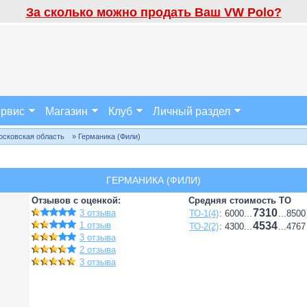
За сколько можно продать Ваш VW Polo?
рвис
Магазин
Клуб
Личный раздел
осковская область
» Германика (Фили)
ГЕРМАНИКА (ФИЛИ)
Отзывов с оценкой:
Средняя стоимость ТО
7310
3 отзыва
ТО-1(4)
: 6000...
...8500
1 отзыв
4534
ТО-2(2)
: 4300...
...4767
3 отзыва
2 отзыва
3 отзыва