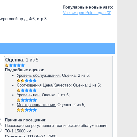
Популярные новые авто:
Volkswagen Polo седан (3)
реговой пр-д, 4/6, стр.3
Оценка:
1
из
5
Подробные оценки:
Уровень обслуживания:
Оценка:
2
из
5
;
Соотношения Цена/Качество:
Оценка:
1
из
5
;
Уровень цен:
Оценка:
1
из
5
;
1
Месторасположение:
Оценка:
2
из
5
;
е
Причина посещения:
,
Прохождение регулярного технического обслуживания:
)
ТО-1 15000 км
Стоимость ТО (Руб.):
7500