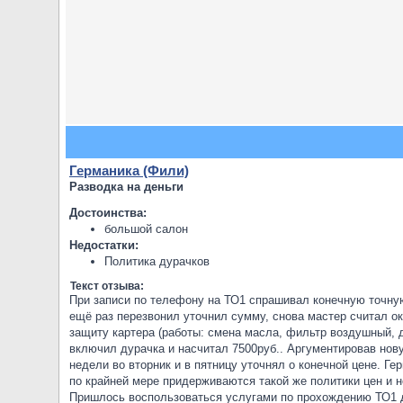
Германика (Фили)
Разводка на деньги
Достоинства:
большой салон
Недостатки:
Политика дурачков
Текст отзыва:
При записи по телефону на ТО1 спрашивал конечную точную 
ещё раз перезвонил уточнил сумму, снова мастер считал око
защиту картера (работы: смена масла, фильтр воздушный, д
включил дурачка и насчитал 7500руб.. Аргументировав нов
недели во вторник и в пятницу уточнял о конечной цене. Ге
по крайней мере придерживаются такой же политики цен и 
Пришлось воспользоваться услугами по прохождению ТО1 д