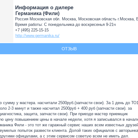
Информация о дилере
Германика (Фили)
Россия Московская обл. Москва, Московская область г.Москва, Бе
Время работы: С понедельника до воскресенья 9-21ч
+7 (495) 225-15-15
http://www.germanika.ru/
ОТЗЫВ
сумму у мастера. насчитали 2500руб.(запчасти свои). За 1 день до ТО
ло 2-3 минут и также насчитал 2500руб + 400 руб (запчасти свои). за
иагностика, защита, запчасти свои). При приезде мастер приемщик
ую цену повышением цены в начале недели, хотя я записывался в начал
рманика Фили - это тот же гаражный сервис наших всем известных друзей
неумелых попыток развести клиента. Долой таких официалов с авторынка
ругими офицалами, а с этим сервисом советую всем не иметь дел.