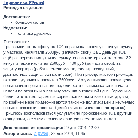
Германика (Фили)
Разводка на деньги
Достоинства:
большой салон
Недостатки:
Политика дурачков
Текст отзыва:
При записи по телефону на ТО1 спрашивал конечную точную сумму
у мастера. насчитали 2500руб.(запчасти свои). За 1 день до ТО1
ещё раз перезвонил уточнил сумму, снова мастер считал около 2-3
минут и также насчитал 2500руб + 400 руб (запчасти свои). за
защиту картера (работы: смена масла, фильтр воздушный,
диагностика, защита, запчасти свои). При приезде мастер приемщик
включил дурачка и насчитал 7500руб.. Аргументировав новую цену
повышением цены в начале недели, хотя я записывался в начале
недели во вторник и в пятницу уточнял о конечной цене. Германика
Фили - это тот же гаражный сервис наших всем известных друзей,
по крайней мере придерживаются такой же политики цен и неумелых
попыток развести клиента. Долой таких официалов с авторынка)
Пришлось воспользоваться услугами по прохождению ТО1 другими
офицалами, а с этим сервисом советую всем не иметь дел.
Дата посещения организации:
20 дек 2014, 12:00
zipwat
Автор отзыва:
,
22 дек 2014, 11:46