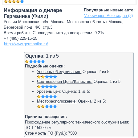
Информация о дилере
Популярные новые авто:
Volkswagen Polo седан (3)
Германика (Фили)
Россия Московская обл. Москва, Московская область г.Москва,
Береговой пр-д, 4/6, стр.3
Время работы: С понедельника до воскресенья 9-21ч
+7 (495) 225-15-15
http://www.germanika.ru/
Оценка:
1
из
5
Подробные оценки:
Уровень обслуживания:
Оценка:
2
из
5
;
Соотношения Цена/Качество:
Оценка:
1
из
5
;
Уровень цен:
Оценка:
1
из
5
;
Месторасположение:
Оценка:
2
из
5
;
Причина посещения:
Прохождение регулярного технического обслуживания:
ТО-1 15000 км
Стоимость ТО (Руб.):
7500