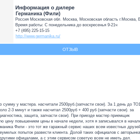
Информация о дилере
Германика (Фили)
Россия Московская обл. Москва, Московская область г.Москва, Бе
Время работы: С понедельника до воскресенья 9-21ч
+7 (495) 225-15-15
http://www.germanika.ru/
ОТЗЫВ
сумму у мастера. насчитали 2500руб.(запчасти свои). За 1 день до ТО
ло 2-3 минут и также насчитал 2500руб + 400 руб (запчасти свои). за
иагностика, защита, запчасти свои). При приезде мастер приемщик
ую цену повышением цены в начале недели, хотя я записывался в начал
рманика Фили - это тот же гаражный сервис наших всем известных друзей
неумелых попыток развести клиента. Долой таких официалов с авторынка
ругими офицалами, а с этим сервисом советую всем не иметь дел.