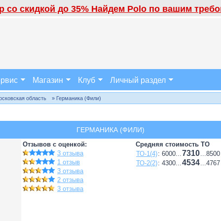
 со скидкой до 35% Найдем Polo по вашим требов
рвис
Магазин
Клуб
Личный раздел
осковская область
» Германика (Фили)
ГЕРМАНИКА (ФИЛИ)
Отзывов с оценкой:
Средняя стоимость ТО
7310
3 отзыва
ТО-1(4)
: 6000...
...8500
1 отзыв
4534
ТО-2(2)
: 4300...
...4767
3 отзыва
2 отзыва
3 отзыва