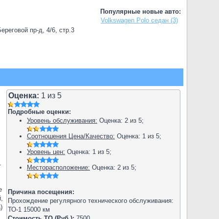
Популярные новые авто:
Volkswagen Polo седан (3)
реговой пр-д, 4/6, стр.3
Оценка:
1
из
5
Подробные оценки:
Уровень обслуживания:
Оценка:
2
из
5
;
Соотношения Цена/Качество:
Оценка:
1
из
5
;
Уровень цен:
Оценка:
1
из
5
;
1
Месторасположение:
Оценка:
2
из
5
;
е
Причина посещения:
,
Прохождение регулярного технического обслуживания:
)
ТО-1 15000 км
Стоимость ТО (Руб.):
7500