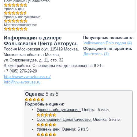
Соотношения Цена/Качество:
Уровень цен:
Уровень обслуживания:
Месторасположение:
Информация о дилере
Популярные новые авто:
Volkswagen Polo седан (4)
Фольксваген Центр Авторусь
Обращения по гарантии:
Россия Московская обл. 115419 Москва,
Двигатель (1)
Московская область г.Москва,
ул.Орджоникидзе, д. 11, стр. 32
Время работы: С понедельника до воскресенья 9-21ч
+7 (495) 276-29-29
http://www.vw-avtoruss.ru/
info@vw-avtoruss.ru
Оценка:
5
из
5
Подробные оценки:
Уровень обслуживания:
Оценка:
5
из
5
;
Соотношения Цена/Качество:
Оценка:
5
из
5
;
Уровень цен:
Оценка:
5
из
5
;