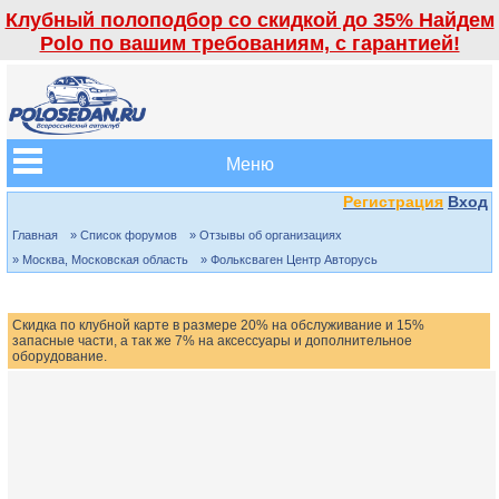
Клубный полоподбор со скидкой до 35% Найдем
Polo по вашим требованиям, с гарантией!
Меню
Регистрация
Вход
Главная
» Список форумов
» Отзывы об организациях
» Москва, Московская область
» Фольксваген Центр Авторусь
Скидка по клубной карте в размере 20% на обслуживание и 15%
запасные части, а так же 7% на аксессуары и дополнительное
оборудование.