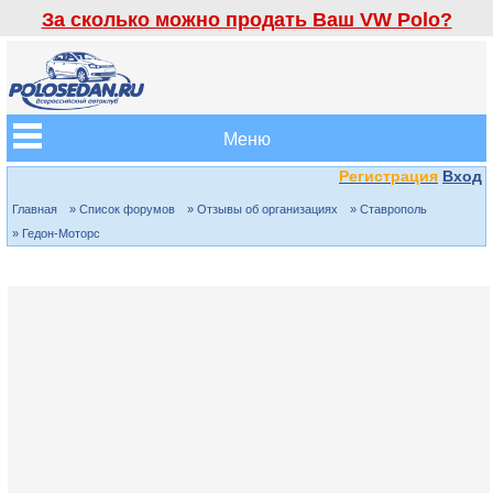
За сколько можно продать Ваш VW Polo?
Меню
Регистрация
Вход
Главная
» Список форумов
» Отзывы об организациях
» Ставрополь
» Гедон-Моторс