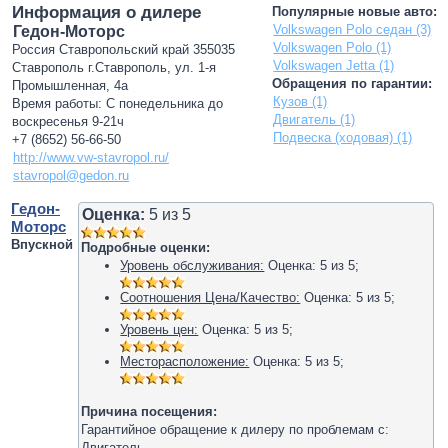
Информация о дилере
Популярные новые авто:
Volkswagen Polo седан (3)
Гедон-Моторс
Volkswagen Polo (1)
Россия Ставропольский край 355035
Volkswagen Jetta (1)
Ставрополь г.Ставрополь, ул. 1-я
Обращения по гарантии:
Промышленная, 4а
Кузов (1)
Время работы: С понедельника до
Двигатель (1)
воскресенья 9-21ч
Подвеска (ходовая) (1)
+7 (8652) 56-66-50
http://www.vw-stavropol.ru/
stavropol@gedon.ru
Гедон-
Оценка:
5
из
5
Моторс
Впускной
Подробные оценки:
Уровень обслуживания:
Оценка:
5
из
5
;
Соотношения Цена/Качество:
Оценка:
5
из
5
;
Уровень цен:
Оценка:
5
из
5
;
Месторасположение:
Оценка:
5
из
5
;
Причина посещения:
Гарантийное обращение к дилеру по проблемам с:
Двигатель