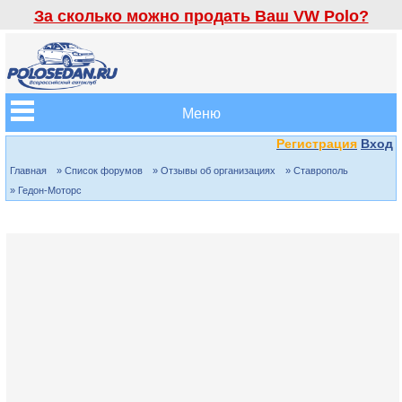
За сколько можно продать Ваш VW Polo?
Меню
Регистрация
Вход
Главная
» Список форумов
» Отзывы об организациях
» Ставрополь
» Гедон-Моторс