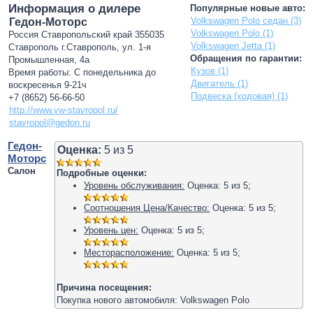
Информация о дилере
Популярные новые авто:
Volkswagen Polo седан (3)
Гедон-Моторс
Volkswagen Polo (1)
Россия Ставропольский край 355035
Volkswagen Jetta (1)
Ставрополь г.Ставрополь, ул. 1-я
Обращения по гарантии:
Промышленная, 4а
Кузов (1)
Время работы: С понедельника до
Двигатель (1)
воскресенья 9-21ч
Подвеска (ходовая) (1)
+7 (8652) 56-66-50
http://www.vw-stavropol.ru/
stavropol@gedon.ru
Гедон-
Оценка:
5
из
5
Моторс
Салон
Подробные оценки:
Уровень обслуживания:
Оценка:
5
из
5
;
Соотношения Цена/Качество:
Оценка:
5
из
5
;
Уровень цен:
Оценка:
5
из
5
;
Месторасположение:
Оценка:
5
из
5
;
Причина посещения:
Покупка нового автомобиля: Volkswagen Polo