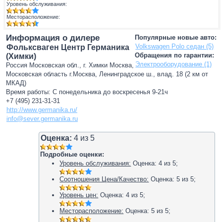
Уровень обслуживания:
Месторасположение:
Информация о дилере
Популярные новые авто:
Volkswagen Polo седан (5)
Фольксваген Центр Германика
Обращения по гарантии:
(Химки)
Электрооборудование (1)
Россия Московская обл., г. Химки Москва,
Московская область г.Москва, Ленинградское ш., влад. 18 (2 км от
МКАД)
Время работы: С понедельника до воскресенья 9-21ч
+7 (495) 231-31-31
http://www.germanika.ru/
info@sever.germanika.ru
Оценка:
4
из
5
Подробные оценки:
Уровень обслуживания:
Оценка:
4
из
5
;
Соотношения Цена/Качество:
Оценка:
5
из
5
;
Уровень цен:
Оценка:
4
из
5
;
Месторасположение:
Оценка:
5
из
5
;