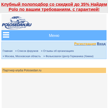
Клубный полоподбор со скидкой до 35% Найдем
Polo по вашим требованиям, с гарантией!
Меню
Регистрация
Вход
Главная
» Список форумов
» Отзывы об организациях
» Москва, Московская область
» Фольксваген Центр Германика (Химки)
Партнер клуба Polosedan.ru