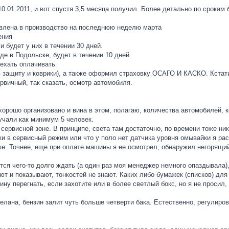
0.01.2011, и вот спустя 3,5 месяца получил. Более детально по срокам 
ставлена в производство на последнюю неделю марта
ения
и будет у них в течении 30 дней.
аде в Подольске, будет в течении 10 дней
 ехать оплачивать
ую защиту и коврики), а также оформил страховку ОСАГО И КАСКО. Кста
рвичный, так сказать, осмотр автомобиля.
хорошо организовано и вина в этом, полагаю, количества автомобилей, ко
учали как минимум 5 человек.
сервисной зоне. В принципе, света там достаточно, по времени тоже н
ики в сервисный режим или что у поло нет датчика уровня омывайки я ра
ке. Точнее, еще при оплате машины я ее осмотрел, обнаружил негорящи
ится чего-то долго ждать (а один раз моя менеджер немного опаздывала
т и показывают, тонкостей не знают. Каких либо бумажек (списков) для
ну перегнать, если захотите или в более светлый бокс, но я не просил, 
лана, бензин залит чуть больше четверти бака. Естественно, регулирова