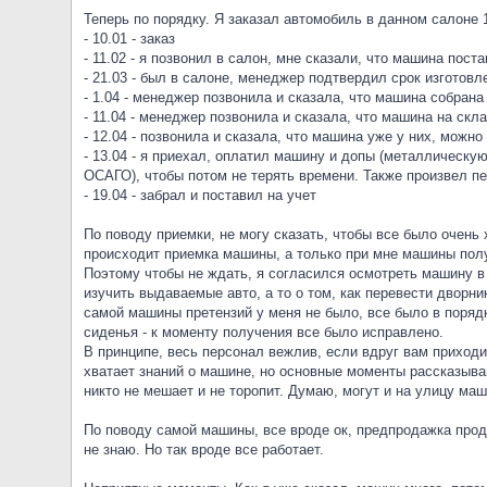
Теперь по порядку. Я заказал автомобиль в данном салоне 1
- 10.01 - заказ
- 11.02 - я позвонил в салон, мне сказали, что машина по
- 21.03 - был в салоне, менеджер подтвердил срок изготовл
- 1.04 - менеджер позвонила и сказала, что машина собрана 
- 11.04 - менеджер позвонила и сказала, что машина на скл
- 12.04 - позвонила и сказала, что машина уже у них, можно
- 13.04 - я приехал, оплатил машину и допы (металлическ
ОСАГО), чтобы потом не терять времени. Также произвел пе
- 19.04 - забрал и поставил на учет
По поводу приемки, не могу сказать, чтобы все было очень 
происходит приемка машины, а только при мне машины пол
Поэтому чтобы не ждать, я согласился осмотреть машину в 
изучить выдаваемые авто, а то о том, как перевести дворн
самой машины претензий у меня не было, все было в поряд
сиденья - к моменту получения все было исправлено.
В принципе, весь персонал вежлив, если вдруг вам приход
хватает знаний о машине, но основные моменты рассказываю
никто не мешает и не торопит. Думаю, могут и на улицу маши
По поводу самой машины, все вроде ок, предпродажка проде
не знаю. Но так вроде все работает.