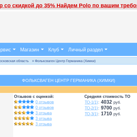
 со скидкой до 35% Найдем Polo по вашим требов
рвис
Магазин
Клуб
Личный раздел
осковская область
» Фольксваген Центр Германика (Химки)
ФОЛЬКСВАГЕН ЦЕНТР ГЕРМАНИКА (ХИМКИ)
Отзывов с оценкой:
Средняя стоимость ТО
4032
0 отзывов
ТО-1(1)
:
руб.
0 отзывов
9700
ТО-2(1)
:
руб.
3 отзыва
1710
ТО-3(1)
:
руб.
3 отзыва
3 отзыва