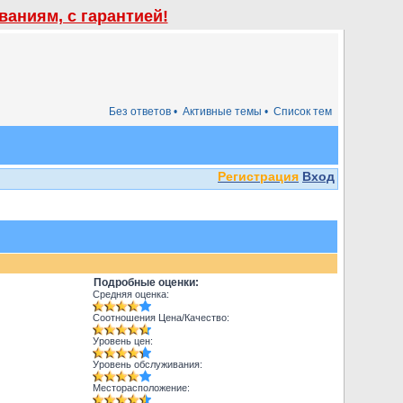
аниям, с гарантией!
Без ответов •
Активные темы •
Список тем
Регистрация
Вход
Подробные оценки:
Средняя оценка:
Соотношения Цена/Качество:
Уровень цен:
Уровень обслуживания:
Месторасположение: