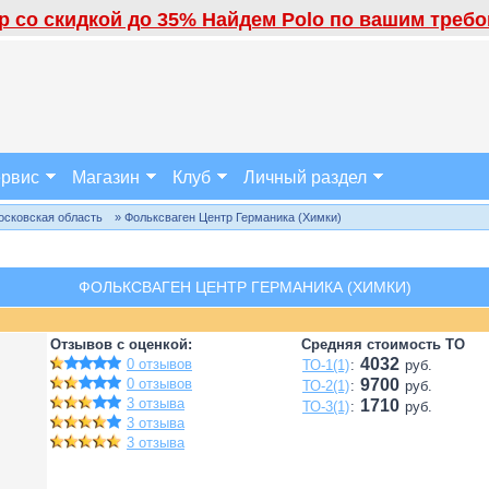
 со скидкой до 35% Найдем Polo по вашим требов
рвис
Магазин
Клуб
Личный раздел
осковская область
» Фольксваген Центр Германика (Химки)
ФОЛЬКСВАГЕН ЦЕНТР ГЕРМАНИКА (ХИМКИ)
Отзывов с оценкой:
Средняя стоимость ТО
4032
0 отзывов
ТО-1(1)
:
руб.
0 отзывов
9700
ТО-2(1)
:
руб.
3 отзыва
1710
ТО-3(1)
:
руб.
3 отзыва
3 отзыва