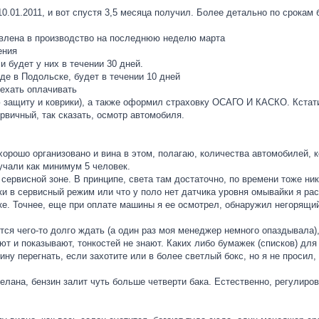
0.01.2011, и вот спустя 3,5 месяца получил. Более детально по срокам 
ставлена в производство на последнюю неделю марта
ения
и будет у них в течении 30 дней.
аде в Подольске, будет в течении 10 дней
 ехать оплачивать
ую защиту и коврики), а также оформил страховку ОСАГО И КАСКО. Кста
рвичный, так сказать, осмотр автомобиля.
хорошо организовано и вина в этом, полагаю, количества автомобилей, ко
учали как минимум 5 человек.
сервисной зоне. В принципе, света там достаточно, по времени тоже н
ики в сервисный режим или что у поло нет датчика уровня омывайки я ра
ке. Точнее, еще при оплате машины я ее осмотрел, обнаружил негорящи
ится чего-то долго ждать (а один раз моя менеджер немного опаздывала
т и показывают, тонкостей не знают. Каких либо бумажек (списков) для
ну перегнать, если захотите или в более светлый бокс, но я не просил, 
лана, бензин залит чуть больше четверти бака. Естественно, регулирова