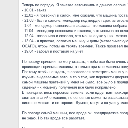
Теперь по порядку. Я заказал автомобиль в данном салоне 1
- 10.01 - заказ
- 11.02 - я позвонил в салон, мне сказали, что машина по
- 21.03 - был в салоне, менеджер подтвердил срок изготовл
- 1.04 - менеджер позвонила и сказала, что машина собрана 
- 11.04 - менеджер позвонила и сказала, что машина на скл
- 12.04 - позвонила и сказала, что машина уже у них, можно
- 13.04 - я приехал, оплатил машину и допы (металлическ
ОСАГО), чтобы потом не терять времени. Также произвел пе
- 19.04 - забрал и поставил на учет
По поводу приемки, не могу сказать, чтобы все было очень 
происходит приемка машины, а только при мне машины пол
Поэтому чтобы не ждать, я согласился осмотреть машину в 
изучить выдаваемые авто, а то о том, как перевести дворн
самой машины претензий у меня не было, все было в поряд
сиденья - к моменту получения все было исправлено.
В принципе, весь персонал вежлив, если вдруг вам приход
хватает знаний о машине, но основные моменты рассказываю
никто не мешает и не торопит. Думаю, могут и на улицу маши
По поводу самой машины, все вроде ок, предпродажка проде
не знаю. Но так вроде все работает.