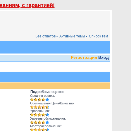
аниям, с гарантией!
Без ответов •
Активные темы •
Список тем
Регистрация
Вход
Подробные оценки:
Средняя оценка:
Соотношения Цена/Качество:
Уровень цен:
Уровень обслуживания:
Месторасположение: