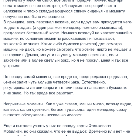
претензий у меня не было, все было в порядке. Точнее, еще при
оплате машины я ее осмотрел, обнаружил негорящий свет в
багажнике и плохо складывающуюся спинку сиденья - к моменту
получения все было исправлено.
В принципе, весь персонал вежлив, если вдруг вам приходится чего-
то долго ждать (а один раз моя менеджер немного опаздывала),
предлагают бесплатный кофе. Немного пожалуй не хватает знаний о
машине, но основные моменты рассказывают и показывают,
тонкостей не знают. Каких либо бумажек (списков) для осмотра
машины не дают, но можете смотреть что хотите, никто не мешает и
не торопит. Думаю, могут и на улицу машину перегнать, если
захотите или в более светлый бокс, но я не просил, меня и так все
устроило.
По поводу самой машины, все вроде ок, предпродажка проделана,
бензин залит чуть больше четверти бака. Естественно,
регулировали ли они фары и т.п. или просто написали в бумажках -
я не знаю. Но так вроде все работает.
Неприятные моменты. Как я уже сказал, машин много, потому видно,
как весь салон суетится, бегают туда-сюда, один менеджер сразу
пытается обслуживать несколько человек.
Еще я пытался узнать у них по поводу карты Фольксваген
Мобилити, но они сказали, что ее не выдают. Временно или нет - не