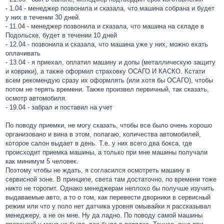
- 1.04 - менеджер позвонила и сказала, что машина собрана и будет
у них в течении 30 дней.
- 11.04 - менеджер позвонила и сказала, что машина на складе в
Подольске, будет в течении 10 дней
- 12.04 - позвонила и сказала, что машина уже у них, можно ехать
оплачивать
- 13.04 - я приехал, оплатил машину и допы (металлическую защиту
и коврики), а также оформил страховку ОСАГО И КАСКО. Кстати
всем рекомендую сразу их оформлять (или хотя бы ОСАГО), чтобы
потом не терять времени. Также произвел первичный, так сказать,
осмотр автомобиля.
- 19.04 - забрал и поставил на учет
По поводу приемки, не могу сказать, чтобы все было очень хорошо
организовано и вина в этом, полагаю, количества автомобилей,
которое салон выдает в день. Т.е. у них всего два бокса, где
происходит приемка машины, а только при мне машины получали
как минимум 5 человек.
Поэтому чтобы не ждать, я согласился осмотреть машину в
сервисной зоне. В принципе, света там достаточно, по времени тоже
никто не торопит. Однако менеджерам неплохо бы получше изучить
выдаваемые авто, а то о том, как перевести дворники в сервисный
режим или что у поло нет датчика уровня омывайки я рассказывал
менеджеру, а не он мне. Ну да ладно. По поводу самой машины