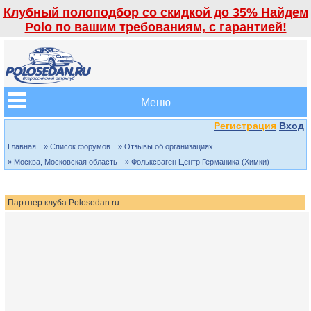
Клубный полоподбор со скидкой до 35% Найдем
Polo по вашим требованиям, с гарантией!
Меню
Регистрация
Вход
Главная
» Список форумов
» Отзывы об организациях
» Москва, Московская область
» Фольксваген Центр Германика (Химки)
Партнер клуба Polosedan.ru