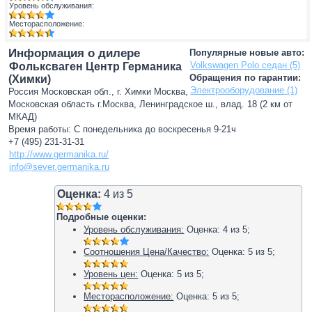
Уровень обслуживания:
Месторасположение:
Информация о дилере
Популярные новые авто:
Volkswagen Polo седан (5)
Фольксваген Центр Германика
Обращения по гарантии:
(Химки)
Электрооборудование (1)
Россия Московская обл., г. Химки Москва,
Московская область г.Москва, Ленинградское ш., влад. 18 (2 км от
МКАД)
Время работы: С понедельника до воскресенья 9-21ч
+7 (495) 231-31-31
http://www.germanika.ru/
info@sever.germanika.ru
Оценка:
4
из
5
Подробные оценки:
Уровень обслуживания:
Оценка:
4
из
5
;
Соотношения Цена/Качество:
Оценка:
5
из
5
;
Уровень цен:
Оценка:
5
из
5
;
Месторасположение:
Оценка:
5
из
5
;