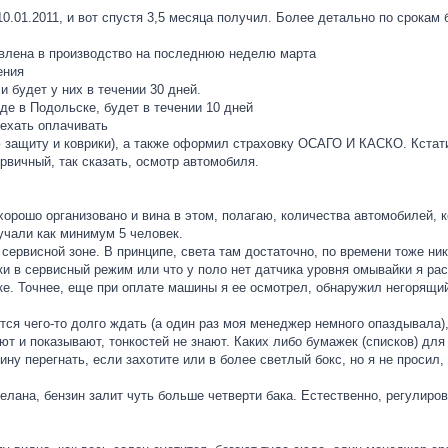
0.01.2011, и вот спустя 3,5 месяца получил. Более детально по срокам 
ставлена в производство на последнюю неделю марта
ения
и будет у них в течении 30 дней.
аде в Подольске, будет в течении 10 дней
 ехать оплачивать
ую защиту и коврики), а также оформил страховку ОСАГО И КАСКО. Кста
рвичный, так сказать, осмотр автомобиля.
хорошо организовано и вина в этом, полагаю, количества автомобилей, ко
учали как минимум 5 человек.
сервисной зоне. В принципе, света там достаточно, по времени тоже н
ики в сервисный режим или что у поло нет датчика уровня омывайки я ра
ке. Точнее, еще при оплате машины я ее осмотрел, обнаружил негорящи
ится чего-то долго ждать (а один раз моя менеджер немного опаздывала
т и показывают, тонкостей не знают. Каких либо бумажек (списков) для
ну перегнать, если захотите или в более светлый бокс, но я не просил, 
лана, бензин залит чуть больше четверти бака. Естественно, регулирова