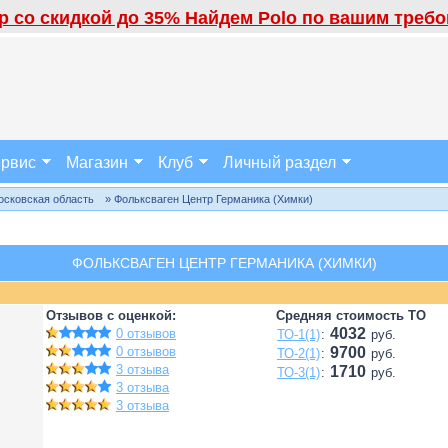
 со скидкой до 35% Найдем Polo по вашим требов
рвис
Магазин
Клуб
Личный раздел
осковская область
» Фольксваген Центр Германика (Химки)
ФОЛЬКСВАГЕН ЦЕНТР ГЕРМАНИКА (ХИМКИ)
Отзывов с оценкой:
Средняя стоимость ТО
4032
0 отзывов
ТО-1(1)
:
руб.
0 отзывов
9700
ТО-2(1)
:
руб.
3 отзыва
1710
ТО-3(1)
:
руб.
3 отзыва
3 отзыва