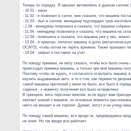
Теперь по порядку. Я заказал автомобиль в данном салоне 1
- 10.01 - заказ
- 11.02 - я позвонил в салон, мне сказали, что машина по
- 21.03 - был в салоне, менеджер подтвердил срок изготовл
- 1.04 - менеджер позвонила и сказала, что машина собрана 
- 11.04 - менеджер позвонила и сказала, что машина на скл
- 12.04 - позвонила и сказала, что машина уже у них, можно
- 13.04 - я приехал, оплатил машину и допы (металлическ
ОСАГО), чтобы потом не терять времени. Также произвел пе
- 19.04 - забрал и поставил на учет
По поводу приемки, не могу сказать, чтобы все было очень 
происходит приемка машины, а только при мне машины пол
Поэтому чтобы не ждать, я согласился осмотреть машину в 
изучить выдаваемые авто, а то о том, как перевести дворн
самой машины претензий у меня не было, все было в поряд
сиденья - к моменту получения все было исправлено.
В принципе, весь персонал вежлив, если вдруг вам приход
хватает знаний о машине, но основные моменты рассказываю
никто не мешает и не торопит. Думаю, могут и на улицу маши
По поводу самой машины, все вроде ок, предпродажка проде
не знаю. Но так вроде все работает.