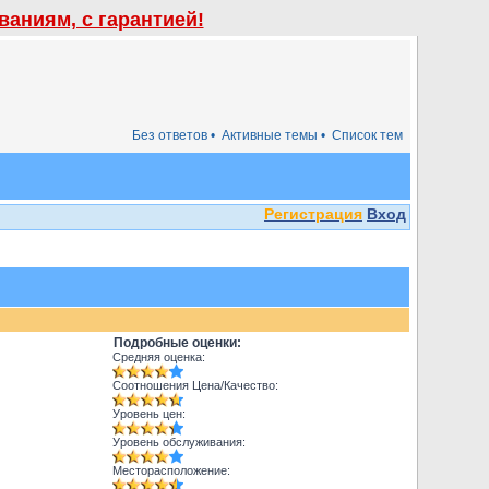
аниям, с гарантией!
Без ответов •
Активные темы •
Список тем
Регистрация
Вход
Подробные оценки:
Средняя оценка:
Соотношения Цена/Качество:
Уровень цен:
Уровень обслуживания:
Месторасположение: