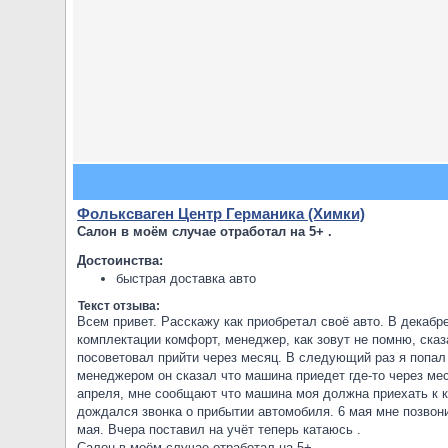
Фольксваген Центр Германика (Химки)
Салон в моём случае отработал на 5+ .
Достоинства:
быстрая доставка авто
Текст отзыва:
Всем привет. Расскажу как приобретал своё авто. В декабре
комплектации комфорт, менеджер, как зовут не помню, сказ
посоветовал прийти через месяц. В следующий раз я попал
менеджером он сказал что машина приедет где-то через меся
апреля, мне сообщают что машина моя должна приехать к к
дождался звонка о прибытии автомобиля. 6 мая мне позвони
мая. Вчера поставил на учёт теперь катаюсь .
Салон в моём случае отработал на 5+ .