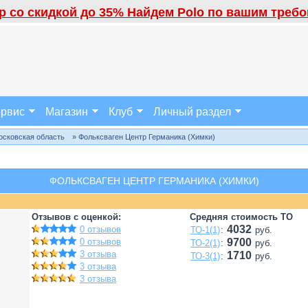
 со скидкой до 35% Найдем Polo по вашим требов
рвис
Магазин
Клуб
Личный раздел
осковская область
» Фольксваген Центр Германика (Химки)
ФОЛЬКСВАГЕН ЦЕНТР ГЕРМАНИКА (ХИМКИ)
Отзывов с оценкой:
Средняя стоимость ТО
4032
0 отзывов
ТО-1(1)
:
руб.
0 отзывов
9700
ТО-2(1)
:
руб.
3 отзыва
1710
ТО-3(1)
:
руб.
3 отзыва
3 отзыва