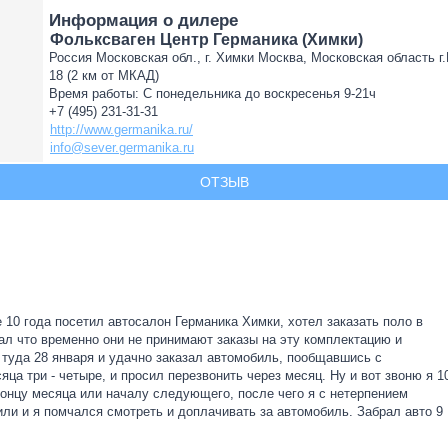
Информация о дилере
Фольксваген Центр Германика (Химки)
Россия Московская обл., г. Химки Москва, Московская область г
18 (2 км от МКАД)
Время работы: С понедельника до воскресенья 9-21ч
+7 (495) 231-31-31
http://www.germanika.ru/
info@sever.germanika.ru
ОТЗЫВ
 10 года посетил автосалон Германика Химки, хотел заказать поло в
ал что временно они не принимают заказы на эту комплектацию и
 туда 28 января и удачно заказал автомобиль, пообщавшись с
ца три - четыре, и просил перезвонить через месяц. Ну и вот звоню я 1
онцу месяца или началу следующего, после чего я с нетерпением
ли и я помчался смотреть и доплачивать за автомобиль. Забрал авто 9