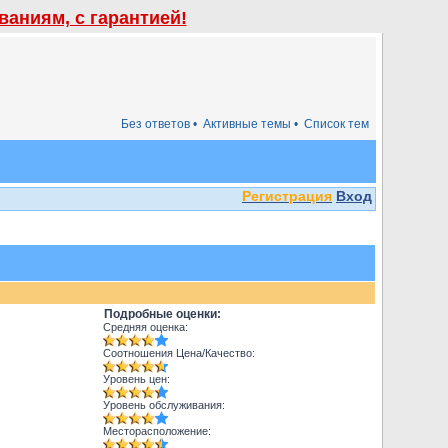
аниям, с гарантией!
Без ответов •
Активные темы •
Список тем
Регистрация
Вход
Подробные оценки:
Средняя оценка:
Соотношения Цена/Качество:
Уровень цен:
Уровень обслуживания:
Месторасположение: