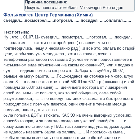
Причина посещения:
Покупка нового автомобиля: Volkswagen Polo седан
Фольксваген Центр Германика (Химки)
съездил,...посмотрел,.....потрогал, .....посидел, .....оплатил.......
Текст отзыва:
Ну , что... 01.07.11- съездил,...посмотрел,.....потрогал, .....посидел,
.....оплатил.......кстати по старой цене ( опасения мои не
подтвердились, чему я несказанно рад )..и всё это, оплата по старой
цене, якобы заслуга менеджера , хотя на кануне, жена в
телефонном разговоре поставила 2 условия- или предоставляете в
письменном виде объяснения -на каком основании??, или я подаю в
суд ,......видимо помогло скорее это. Забирать в субботу 09.07,
раньше не могу- работа.......РоLo-седанов на стоянке не много, штук
около 8.... в салоне два стоят- хай МКПП за 607 т.р.( шампань) и хай
премиум за 680т.р.(вишня)..... щенячьего восторга от лицезрения
своей машины - не испытал, как то всё обыденно, сама собой
разумеющееся,........ по поводу поставок сказала,что быстрее всего
приходят хаи с премиум пакетом, один клиент в течении месяца
получил, после даты заказа......
была попытка ДОПы втюхать, КАСКО на очень выгодных условиях,
спасибо говорю, я за полгода ожидания уже всё приобрёл ...... и
сразу заметно стало как у НАС. настроение под упало, даже здесь
не удалось наварить бабла на халяву........ И просьбочка была ,
якобы должны позвонить поинтересоваться работой салона и