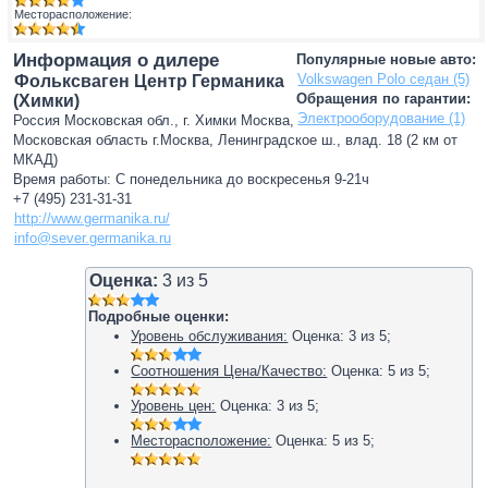
Месторасположение:
Информация о дилере
Популярные новые авто:
Volkswagen Polo седан (5)
Фольксваген Центр Германика
Обращения по гарантии:
(Химки)
Электрооборудование (1)
Россия Московская обл., г. Химки Москва,
Московская область г.Москва, Ленинградское ш., влад. 18 (2 км от
МКАД)
Время работы: С понедельника до воскресенья 9-21ч
+7 (495) 231-31-31
http://www.germanika.ru/
info@sever.germanika.ru
Оценка:
3
из
5
Подробные оценки:
Уровень обслуживания:
Оценка:
3
из
5
;
Соотношения Цена/Качество:
Оценка:
5
из
5
;
Уровень цен:
Оценка:
3
из
5
;
Месторасположение:
Оценка:
5
из
5
;