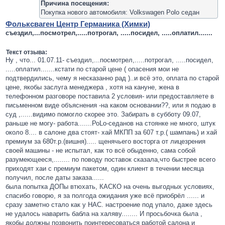
Причина посещения:
Покупка нового автомобиля: Volkswagen Polo седан
Фольксваген Центр Германика (Химки)
съездил,...посмотрел,.....потрогал, .....посидел, .....оплатил.......
Текст отзыва:
Ну , что... 01.07.11- съездил,...посмотрел,.....потрогал, .....посидел,
.....оплатил.......кстати по старой цене ( опасения мои не
подтвердились, чему я несказанно рад )..и всё это, оплата по старой
цене, якобы заслуга менеджера , хотя на кануне, жена в
телефонном разговоре поставила 2 условия- или предоставляете в
письменном виде объяснения -на каком основании??, или я подаю в
суд ,......видимо помогло скорее это. Забирать в субботу 09.07,
раньше не могу- работа.......РоLo-седанов на стоянке не много, штук
около 8.... в салоне два стоят- хай МКПП за 607 т.р.( шампань) и хай
премиум за 680т.р.(вишня)..... щенячьего восторга от лицезрения
своей машины - не испытал, как то всё обыденно, сама собой
разумеющееся,........ по поводу поставок сказала,что быстрее всего
приходят хаи с премиум пакетом, один клиент в течении месяца
получил, после даты заказа......
была попытка ДОПы втюхать, КАСКО на очень выгодных условиях,
спасибо говорю, я за полгода ожидания уже всё приобрёл ...... и
сразу заметно стало как у НАС. настроение под упало, даже здесь
не удалось наварить бабла на халяву........ И просьбочка была ,
якобы должны позвонить поинтересоваться работой салона и