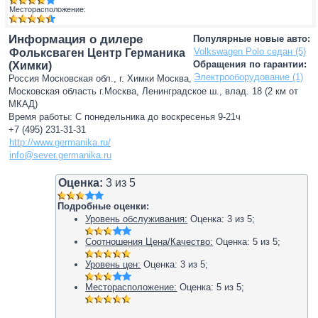
Месторасположение:
Информация о дилере
Популярные новые авто:
Volkswagen Polo седан (5)
Фольксваген Центр Германика
Обращения по гарантии:
(Химки)
Электрооборудование (1)
Россия Московская обл., г. Химки Москва,
Московская область г.Москва, Ленинградское ш., влад. 18 (2 км от
МКАД)
Время работы: С понедельника до воскресенья 9-21ч
+7 (495) 231-31-31
http://www.germanika.ru/
info@sever.germanika.ru
Оценка:
3
из
5
Подробные оценки:
Уровень обслуживания:
Оценка:
3
из
5
;
Соотношения Цена/Качество:
Оценка:
5
из
5
;
Уровень цен:
Оценка:
3
из
5
;
Месторасположение:
Оценка:
5
из
5
;