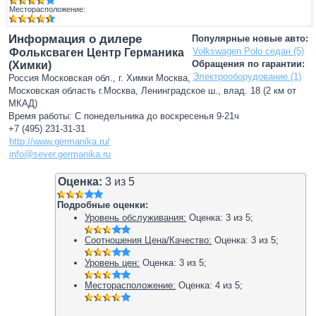
Месторасположение:
Информация о дилере
Популярные новые авто:
Volkswagen Polo седан (5)
Фольксваген Центр Германика
Обращения по гарантии:
(Химки)
Электрооборудование (1)
Россия Московская обл., г. Химки Москва,
Московская область г.Москва, Ленинградское ш., влад. 18 (2 км от
МКАД)
Время работы: С понедельника до воскресенья 9-21ч
+7 (495) 231-31-31
http://www.germanika.ru/
info@sever.germanika.ru
Оценка:
3
из
5
Подробные оценки:
Уровень обслуживания:
Оценка:
3
из
5
;
Соотношения Цена/Качество:
Оценка:
3
из
5
;
Уровень цен:
Оценка:
3
из
5
;
Месторасположение:
Оценка:
4
из
5
;