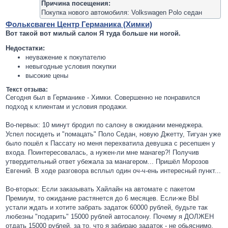
Причина посещения:
Покупка нового автомобиля: Volkswagen Polo седан
Фольксваген Центр Германика (Химки)
Вот такой вот милый салон Я туда больше ни ногой.
Недостатки:
неуважение к покупателю
невыгодные условия покупки
высокие цены
Текст отзыва:
Сегодня был в Германике - Химки. Совершенно не понравился
подход к клиентам и условия продажи.
Во-первых: 10 минут бродил по салону в ожидании менеджера.
Успел посидеть и "помацать" Поло Седан, новую Джетту, Тигуан уже
было пошёл к Пассату но меня перехватила девушка с ресепшен у
входа. Поинтересовалась, а нужен-ли мне манагер?! Получив
утвердительный ответ убежала за манагером... Пришёл Морозов
Евгений. В ходе разговора всплыл один оч-ч-ень интересный пункт...
Во-вторых: Если заказывать Хайлайн на автомате с пакетом
Премиум, то ожидание растянется до 6 месяцев. Если-же ВЫ
устали ждать и хотите забрать задаток 60000 рублей, будьте так
любезны "подарить" 15000 рублей автосалону. Почему я ДОЛЖЕН
отдать 15000 рублей, за то, что я забираю задаток - не обьяснимо.