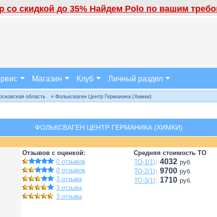
 со скидкой до 35% Найдем Polo по вашим требов
рвис
Магазин
Клуб
Личный раздел
осковская область
» Фольксваген Центр Германика (Химки)
ФОЛЬКСВАГЕН ЦЕНТР ГЕРМАНИКА (ХИМКИ)
Отзывов с оценкой:
Средняя стоимость ТО
4032
0 отзывов
ТО-1(1)
:
руб.
0 отзывов
9700
ТО-2(1)
:
руб.
3 отзыва
1710
ТО-3(1)
:
руб.
3 отзыва
3 отзыва