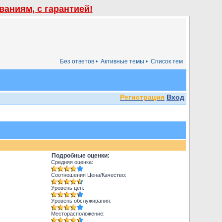
аниям, с гарантией!
Без ответов •
Активные темы •
Список тем
Регистрация
Вход
Подробные оценки:
Средняя оценка:
Соотношения Цена/Качество:
Уровень цен:
Уровень обслуживания:
Месторасположение: