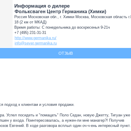
Информация о дилере
Фольксваген Центр Германика (Химки)
Россия Московская обл., г. Химки Москва, Московская область г
18 (2 км от МКАД)
Время работы: С понедельника до воскресенья 9-21ч
+7 (495) 231-31-31
http://www.germanika.ru/
info@sever.germanika.ru
ОТЗЫВ
ся подход к клиентам и условия продажи.
ра. Успел посидеть и "помацать" Поло Седан, новую Джетту, Тигуан уже
пшен у входа. Поинтересовалась, а нужен-ли мне манагер?! Получив
зов Евгений. В ходе разговора всплыл один оч-ч-ень интересный пункт.