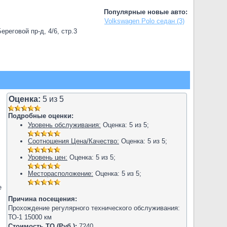
Популярные новые авто:
Volkswagen Polo седан (3)
реговой пр-д, 4/6, стр.3
Оценка:
5
из
5
Подробные оценки:
Уровень обслуживания:
Оценка:
5
из
5
;
Соотношения Цена/Качество:
Оценка:
5
из
5
;
Уровень цен:
Оценка:
5
из
5
;
Месторасположение:
Оценка:
5
из
5
;
е
Причина посещения:
Прохождение регулярного технического обслуживания:
ТО-1 15000 км
Стоимость ТО (Руб.):
7240