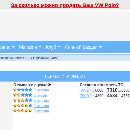
За сколько можно продать Ваш VW Polo?
рвис
Магазин
Клуб
Личный раздел
осковская область
» Германика (Фили)
ГЕРМАНИКА (ФИЛИ)
Отзывов с оценкой:
Средняя стоимость ТО
7310
3 отзыва
ТО-1(4)
: 6000...
...8500
1 отзыв
4534
ТО-2(2)
: 4300...
...4767
3 отзыва
2 отзыва
3 отзыва