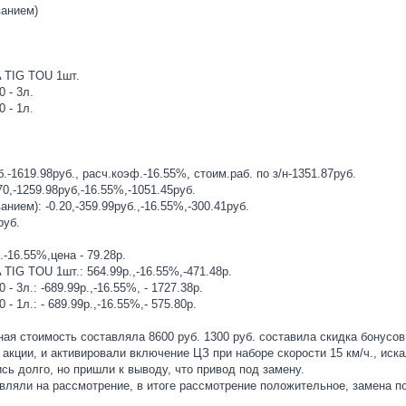
ванием)
 TIG TOU 1шт.
 - 3л.
 - 1л.
.-1619.98руб., расч.коэф.-16.55%, стоим.раб. по з/н-1351.87руб.
0,-1259.98руб,-16.55%,-1051.45руб.
ием): -0.20,-359.99руб.,-16.55%,-300.41руб.
руб.
-16.55%,цена - 79.28р.
G TOU 1шт.: 564.99р.,-16.55%,-471.48р.
 3л.: -689.99р.,-16.55%, - 1727.38р.
 1л.: - 689.99р.,-16.55%,- 575.80р.
ая стоимость составляла 8600 руб. 1300 руб. составила скидка бонусов 
 акции, и активировали включение ЦЗ при наборе скорости 15 км/ч., ис
сь долго, но пришли к выводу, что привод под замену.
ляли на рассмотрение, в итоге рассмотрение положительное, замена по 