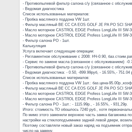
- Противопылевой фильтр салона с/у (связанное с обслужи
- Ведомая диагностика
Список использованных материалов:
- Пробка масляного поддона VW 1шт.
- Фильтр масляный ВЕ СС CA EOS GOLF JE PA PO SCI SHA
- Масло моторное CASTROL EDGE Profess LongLiife III 5W-30
- Масло моторное CASTROL EDGE Profess LongLiife III 5W-30
- Фильтр салона PO - 1шт.
Калькуляция
Услуга включает следующие операции:
- Регламентное обслуживание с 2008: НЧ-0.90, баз.стоим.раб
- Сервис по замене масла (связанное с обслуживанием): -0.7
- Противопылевой фильтр салона с/у (связанное с обслуживан
- Ведомая диагностика: - 0.50, -899.99руб, - 16.55%,- 751.04 
Список использованных материалов:
- Пробка масляного поддона VW 1шт.: баз.цена-95.00р.,коэф.
- Фильтр масляный ВЕ СС CA EOS GOLF JE PA PO SCI SHA TI
- Масло моторное CASTROL EDGE Profess LongLiife III 5W-30 -
- Масло моторное CASTROL EDGE Profess LongLiife III 5W-30 -
- Фильтр салона PO - 1шт.: - 1115.99р., - 16.55%, - 931,29р.
Итого: стоимость ТО обошлось 7240 руб., хотя первоначальн
По мимо этого заменили верхнюю часть замка багажника по
настройки на стеклоподъемнике задней левой двери, возили
Поэтому составляли новый заказ наряд на подъемник отправ
число на замену.