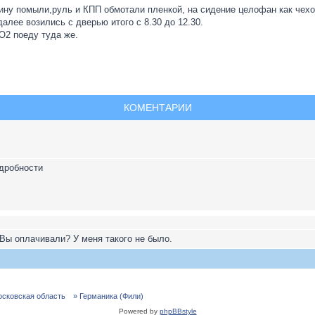
шину помыли,руль и КПП обмотали пленкой, на сидение целофан как чехо
далее возились с дверью итого с 8.30 до 12.30.
О2 поеду туда же.
КОМЕНТАРИИ
дробности
 Вы оплачивали? У меня такого не было.
осковская область
» Германика (Фили)
Powered by
phpBBstyle