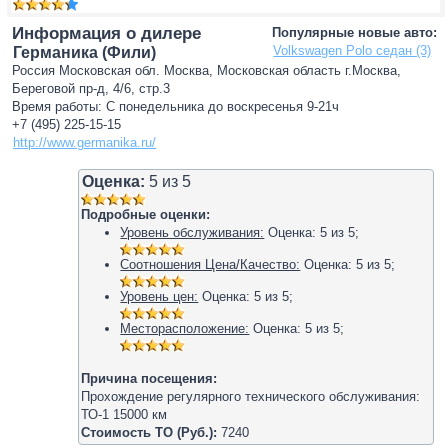
Информация о дилере
Популярные новые авто:
Volkswagen Polo седан (3)
Германика (Фили)
Россия Московская обл. Москва, Московская область г.Москва,
Береговой пр-д, 4/6, стр.3
Время работы: С понедельника до воскресенья 9-21ч
+7 (495) 225-15-15
http://www.germanika.ru/
Оценка:
5
из
5
Подробные оценки:
Уровень обслуживания:
Оценка:
5
из
5
;
Соотношения Цена/Качество:
Оценка:
5
из
5
;
Уровень цен:
Оценка:
5
из
5
;
Месторасположение:
Оценка:
5
из
5
;
Причина посещения:
Прохождение регулярного технического обслуживания:
ТО-1 15000 км
Стоимость ТО (Руб.):
7240