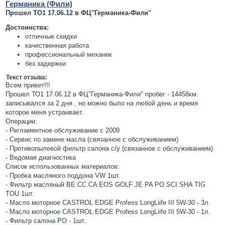
Германика (Фили)
Прошел ТО1 17.06.12 в ФЦ"Германика-Фили"
Достоинства:
отличные скидки
качественная работа
профессиональный механик
без задержки
Текст отзыва:
Всем привет!!!
Прошел ТО1 17.06.12 в ФЦ"Германика-Фили" пробег - 14458км.
записывался за 2 дня , но можно было на любой день и время
которое меня устраивает.
Операции:
- Регламентное обслуживание с 2008
- Сервис по замене масла (связанное с обслуживанием)
- Противопылевой фильтр салона с/у (связанное с обслуживанием)
- Ведомая диагностика
Список использованных материалов:
- Пробка масляного поддона VW 1шт.
- Фильтр масляный ВЕ СС CA EOS GOLF JE PA PO SCI SHA TIG
TOU 1шт.
- Масло моторное CASTROL EDGE Profess LongLiife III 5W-30 - 3л.
- Масло моторное CASTROL EDGE Profess LongLiife III 5W-30 - 1л.
- Фильтр салона PO - 1шт.