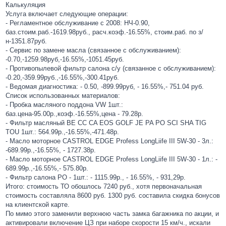
Калькуляция
Услуга включает следующие операции:
- Регламентное обслуживание с 2008: НЧ-0.90,
баз.стоим.раб.-1619.98руб., расч.коэф.-16.55%, стоим.раб. по з/
н-1351.87руб.
- Сервис по замене масла (связанное с обслуживанием):
-0.70,-1259.98руб,-16.55%,-1051.45руб.
- Противопылевой фильтр салона с/у (связанное с обслуживанием):
-0.20,-359.99руб.,-16.55%,-300.41руб.
- Ведомая диагностика: - 0.50, -899.99руб, - 16.55%,- 751.04 руб.
Список использованных материалов:
- Пробка масляного поддона VW 1шт.:
баз.цена-95.00р.,коэф.-16.55%,цена - 79.28р.
- Фильтр масляный ВЕ СС CA EOS GOLF JE PA PO SCI SHA TIG
TOU 1шт.: 564.99р.,-16.55%,-471.48р.
- Масло моторное CASTROL EDGE Profess LongLiife III 5W-30 - 3л.:
-689.99р.,-16.55%, - 1727.38р.
- Масло моторное CASTROL EDGE Profess LongLiife III 5W-30 - 1л.: -
689.99р.,-16.55%,- 575.80р.
- Фильтр салона PO - 1шт.: - 1115.99р., - 16.55%, - 931,29р.
Итого: стоимость ТО обошлось 7240 руб., хотя первоначальная
стоимость составляла 8600 руб. 1300 руб. составила скидка бонусов
на клиентской карте.
По мимо этого заменили верхнюю часть замка багажника по акции, и
активировали включение ЦЗ при наборе скорости 15 км/ч., искали