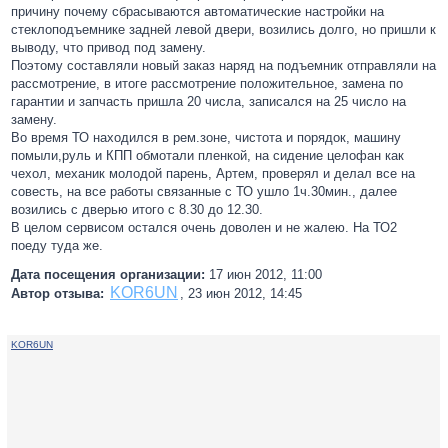
причину почему сбрасываются автоматические настройки на
стеклоподъемнике задней левой двери, возились долго, но пришли к
выводу, что привод под замену.
Поэтому составляли новый заказ наряд на подъемник отправляли на
рассмотрение, в итоге рассмотрение положительное, замена по
гарантии и запчасть пришла 20 числа, записался на 25 число на
замену.
Во время ТО находился в рем.зоне, чистота и порядок, машину
помыли,руль и КПП обмотали пленкой, на сидение целофан как
чехол, механик молодой парень, Артем, проверял и делал все на
совесть, на все работы связанные с ТО ушло 1ч.30мин., далее
возились с дверью итого с 8.30 до 12.30.
В целом сервисом остался очень доволен и не жалею. На ТО2
поеду туда же.
Дата посещения организации:
17 июн 2012, 11:00
KOR6UN
Автор отзыва:
,
23 июн 2012, 14:45
KOR6UN