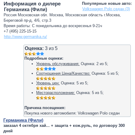
Информация о дилере
Популярные новые авто:
Volkswagen Polo седан (3)
Германика (Фили)
Россия Московская обл. Москва, Московская область г.Москва,
Береговой пр-д, 4/6, стр.3
Время работы: С понедельника до воскресенья 9-21ч
+7 (495) 225-15-15
http://www.germanika.ru/
Оценка:
3
из
5
Подробные оценки:
Уровень обслуживания:
Оценка:
2
из
5
;
Соотношения Цена/Качество:
Оценка:
5
из
5
;
Уровень цен:
Оценка:
5
из
5
;
Месторасположение:
Оценка:
5
из
5
;
Причина посещения:
Покупка нового автомобиля: Volkswagen Polo седан
Германика (Фили)
заказал 4 октября хай... + защита + кож.руль, по договору 300
дней