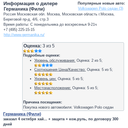
Информация о дилере
Популярные новые авто:
Volkswagen Polo седан (3)
Германика (Фили)
Россия Московская обл. Москва, Московская область г.Москва,
Береговой пр-д, 4/6, стр.3
Время работы: С понедельника до воскресенья 9-21ч
+7 (495) 225-15-15
http://www.germanika.ru/
Оценка:
3
из
5
Подробные оценки:
Уровень обслуживания:
Оценка:
2
из
5
;
Соотношения Цена/Качество:
Оценка:
5
из
5
;
Уровень цен:
Оценка:
5
из
5
;
Месторасположение:
Оценка:
5
из
5
;
Причина посещения:
Покупка нового автомобиля: Volkswagen Polo седан
Германика (Фили)
заказал 4 октября хай... + защита + кож.руль, по договору 300
дней